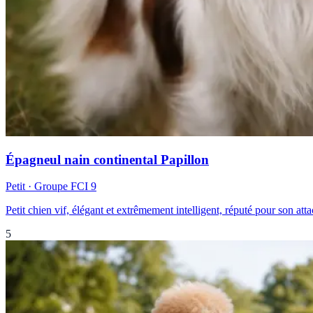
Épagneul nain continental Papillon
Petit
· Groupe FCI
9
Petit chien vif, élégant et extrêmement intelligent, réputé pour son at
5