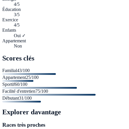
4/5
Éducation
3/5
Exercice
4/5
Enfants
Oui ✓
Appartement
Non
Scores clés
Familial
43
/100
Appartement
25
/100
Sportif
60
/100
Facilité d'entretien
75
/100
Débutant
31
/100
Explorer davantage
Races très proches