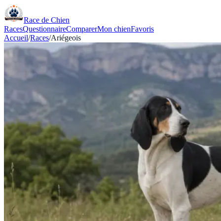
Race de Chien
Races
Questionnaire
Comparer
Mon chien
Favoris
Accueil
/
Races
/
Ariégeois