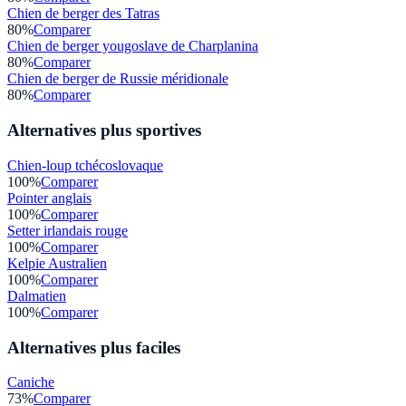
Chien de berger des Tatras
80
%
Comparer
Chien de berger yougoslave de Charplanina
80
%
Comparer
Chien de berger de Russie méridionale
80
%
Comparer
Alternatives plus sportives
Chien-loup tchécoslovaque
100
%
Comparer
Pointer anglais
100
%
Comparer
Setter irlandais rouge
100
%
Comparer
Kelpie Australien
100
%
Comparer
Dalmatien
100
%
Comparer
Alternatives plus faciles
Caniche
73
%
Comparer