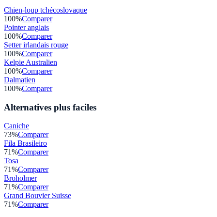
Chien-loup tchécoslovaque
100
%
Comparer
Pointer anglais
100
%
Comparer
Setter irlandais rouge
100
%
Comparer
Kelpie Australien
100
%
Comparer
Dalmatien
100
%
Comparer
Alternatives plus faciles
Caniche
73
%
Comparer
Fila Brasileiro
71
%
Comparer
Tosa
71
%
Comparer
Broholmer
71
%
Comparer
Grand Bouvier Suisse
71
%
Comparer