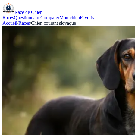
Race de Chien
Races
Questionnaire
Comparer
Mon chien
Favoris
Accueil
/
Races
/
Chien courant slovaque