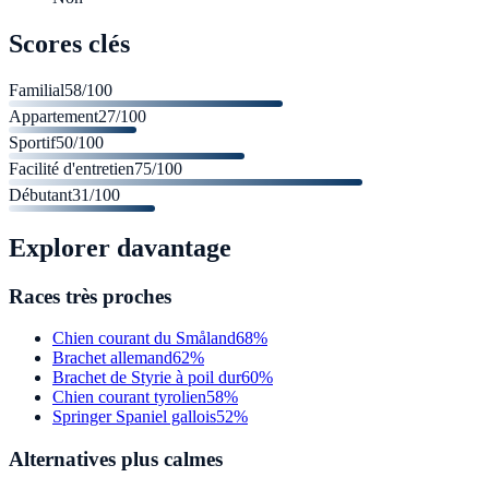
Scores clés
Familial
58
/100
Appartement
27
/100
Sportif
50
/100
Facilité d'entretien
75
/100
Débutant
31
/100
Explorer davantage
Races très proches
Chien courant du Småland
68%
Brachet allemand
62%
Brachet de Styrie à poil dur
60%
Chien courant tyrolien
58%
Springer Spaniel gallois
52%
Alternatives plus calmes