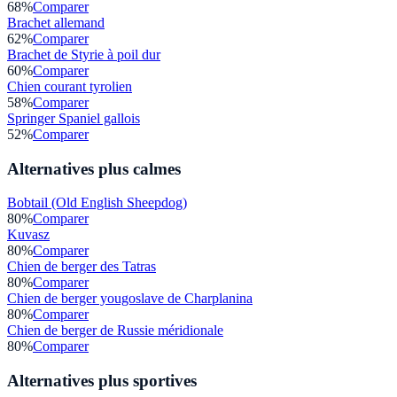
68
%
Comparer
Brachet allemand
62
%
Comparer
Brachet de Styrie à poil dur
60
%
Comparer
Chien courant tyrolien
58
%
Comparer
Springer Spaniel gallois
52
%
Comparer
Alternatives plus calmes
Bobtail (Old English Sheepdog)
80
%
Comparer
Kuvasz
80
%
Comparer
Chien de berger des Tatras
80
%
Comparer
Chien de berger yougoslave de Charplanina
80
%
Comparer
Chien de berger de Russie méridionale
80
%
Comparer
Alternatives plus sportives