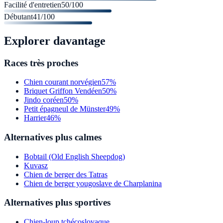
Facilité d'entretien
50
/100
Débutant
41
/100
Explorer davantage
Races très proches
Chien courant norvégien
57%
Briquet Griffon Vendéen
50%
Jindo coréen
50%
Petit épagneul de Münster
49%
Harrier
46%
Alternatives plus calmes
Bobtail (Old English Sheepdog)
Kuvasz
Chien de berger des Tatras
Chien de berger yougoslave de Charplanina
Alternatives plus sportives
Chien-loup tchécoslovaque