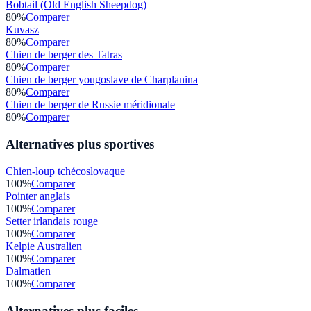
Bobtail (Old English Sheepdog)
80
%
Comparer
Kuvasz
80
%
Comparer
Chien de berger des Tatras
80
%
Comparer
Chien de berger yougoslave de Charplanina
80
%
Comparer
Chien de berger de Russie méridionale
80
%
Comparer
Alternatives plus sportives
Chien-loup tchécoslovaque
100
%
Comparer
Pointer anglais
100
%
Comparer
Setter irlandais rouge
100
%
Comparer
Kelpie Australien
100
%
Comparer
Dalmatien
100
%
Comparer
Alternatives plus faciles