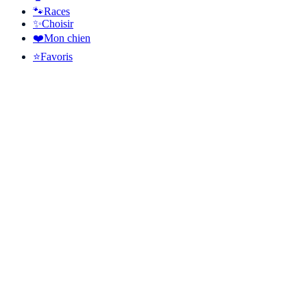
🐾
Races
✨
Choisir
❤️
Mon chien
⭐
Favoris