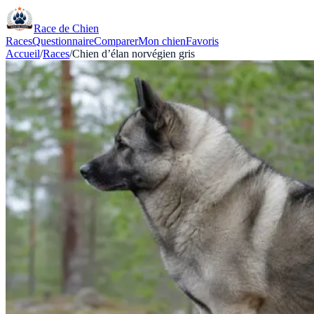
Race de Chien
Races
Questionnaire
Comparer
Mon chien
Favoris
Accueil
/
Races
/
Chien d’élan norvégien gris