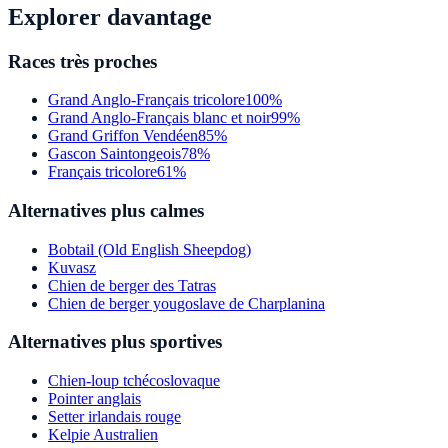
Explorer davantage
Races très proches
Grand Anglo-Français tricolore
100%
Grand Anglo-Français blanc et noir
99%
Grand Griffon Vendéen
85%
Gascon Saintongeois
78%
Français tricolore
61%
Alternatives plus calmes
Bobtail (Old English Sheepdog)
Kuvasz
Chien de berger des Tatras
Chien de berger yougoslave de Charplanina
Alternatives plus sportives
Chien-loup tchécoslovaque
Pointer anglais
Setter irlandais rouge
Kelpie Australien