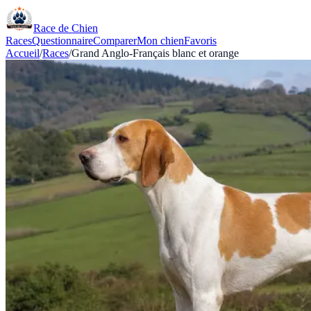
Race de Chien
Races
Questionnaire
Comparer
Mon chien
Favoris
Accueil
/
Races
/
Grand Anglo-Français blanc et orange