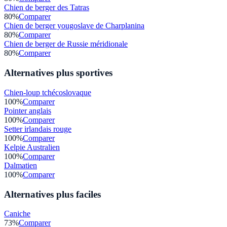
Chien de berger des Tatras
80
%
Comparer
Chien de berger yougoslave de Charplanina
80
%
Comparer
Chien de berger de Russie méridionale
80
%
Comparer
Alternatives plus sportives
Chien-loup tchécoslovaque
100
%
Comparer
Pointer anglais
100
%
Comparer
Setter irlandais rouge
100
%
Comparer
Kelpie Australien
100
%
Comparer
Dalmatien
100
%
Comparer
Alternatives plus faciles
Caniche
73
%
Comparer