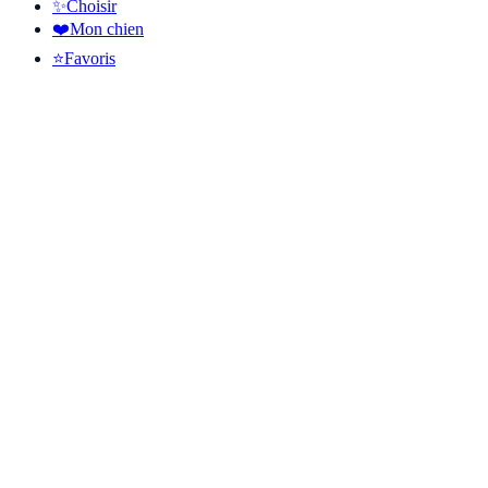
✨
Choisir
❤️
Mon chien
⭐
Favoris