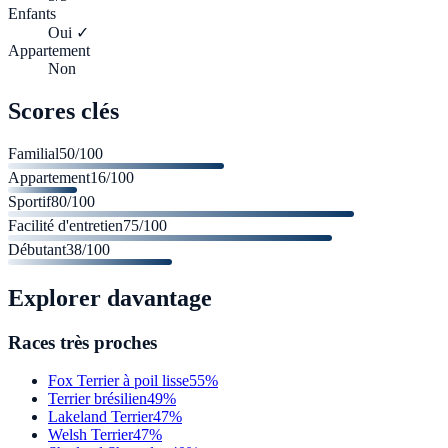
Enfants
Oui ✓
Appartement
Non
Scores clés
Familial
50
/100
Appartement
16
/100
Sportif
80
/100
Facilité d'entretien
75
/100
Débutant
38
/100
Explorer davantage
Races très proches
Fox Terrier à poil lisse
55%
Terrier brésilien
49%
Lakeland Terrier
47%
Welsh Terrier
47%