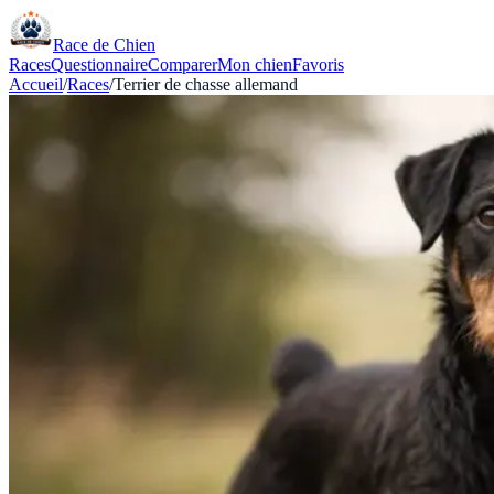
Race de Chien
Races
Questionnaire
Comparer
Mon chien
Favoris
Accueil
/
Races
/
Terrier de chasse allemand