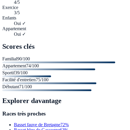
4/5
Exercice
3/5
Enfants
Oui ✓
Appartement
Oui ✓
Scores clés
Familial
90
/100
Appartement
74
/100
Sportif
39
/100
Facilité d'entretien
75
/100
Débutant
71
/100
Explorer davantage
Races très proches
Basset fauve de Bretagne
72%
Basset bleu de Gascogne
63%