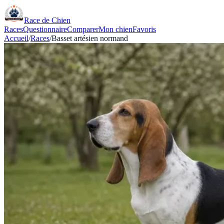
Race de Chien
Races
Questionnaire
Comparer
Mon chien
Favoris
Accueil
/
Races
/
Basset artésien normand