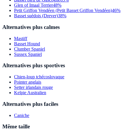
Glen of Imaal Terrier
48%
Petit Griffon Vendéen (Petit Basset Griffon Vendéen)
46%
Basset suédois (Drever)
38%
Alternatives plus calmes
Mastiff
Basset Hound
Clumber Spaniel
Sussex Spaniel
Alternatives plus sportives
Chien-loup tchécoslovaque
Pointer anglais
Setter irlandais rouge
Kelpie Australien
Alternatives plus faciles
Caniche
Même taille