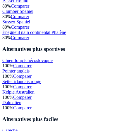
Basset Hound
80
%
Comparer
Clumber Spaniel
80
%
Comparer
Sussex Spaniel
80
%
Comparer
Épagneul nain continental Phalène
80
%
Comparer
Alternatives plus sportives
Chien-loup tchécoslovaque
100
%
Comparer
Pointer anglais
100
%
Comparer
Setter irlandais rouge
100
%
Comparer
Kelpie Australien
100
%
Comparer
Dalmatien
100
%
Comparer
Alternatives plus faciles
Caniche