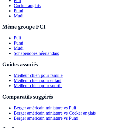
Puli
Cocker anglais
Pumi
Mudi
Même groupe FCI
Puli
Pumi
Mudi
Schapendoes néerlandais
Guides associés
Meilleur chien pour famille
Meilleur chien pour enfant
Meilleur chien pour sportif
Comparatifs suggérés
Berger américain miniature vs Puli
Berger américain miniature vs Cocker anglais
Berger américain miniature vs Pumi