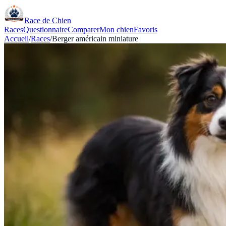
Race de Chien
Races
Questionnaire
Comparer
Mon chien
Favoris
Accueil
/
Races
/
Berger américain miniature