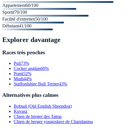
Appartement
60
/100
Sportif
70
/100
Facilité d'entretien
50
/100
Débutant
41
/100
Explorer davantage
Races très proches
Puli
73%
Cocker anglais
60%
Pumi
52%
Mudi
44%
Staffordshire Bull Terrier
43%
Alternatives plus calmes
Bobtail (Old English Sheepdog)
Kuvasz
Chien de berger des Tatras
Chien de berger yougoslave de Charplanina