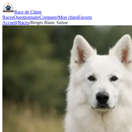
Race de Chien
Races
Questionnaire
Comparer
Mon chien
Favoris
Accueil
/
Races
/
Berger Blanc Suisse