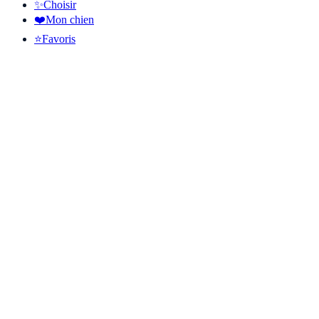
✨
Choisir
❤️
Mon chien
⭐
Favoris