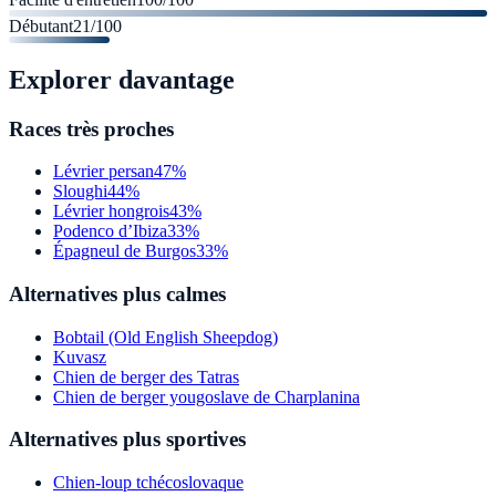
Débutant
21
/100
Explorer davantage
Races très proches
Lévrier persan
47%
Sloughi
44%
Lévrier hongrois
43%
Podenco d’Ibiza
33%
Épagneul de Burgos
33%
Alternatives plus calmes
Bobtail (Old English Sheepdog)
Kuvasz
Chien de berger des Tatras
Chien de berger yougoslave de Charplanina
Alternatives plus sportives
Chien-loup tchécoslovaque