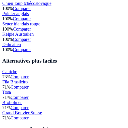
Chien-loup tchécoslovaque
100
%
Comparer
Pointer anglais
100
%
Comparer
Setter irlandais rouge
100
%
Comparer
Kelpie Australien
100
%
Comparer
Dalmatien
100
%
Comparer
Alternatives plus faciles
Caniche
73
%
Comparer
Fila Brasileiro
71
%
Comparer
Tosa
71
%
Comparer
Broholmer
71
%
Comparer
Grand Bouvier Suisse
71
%
Comparer