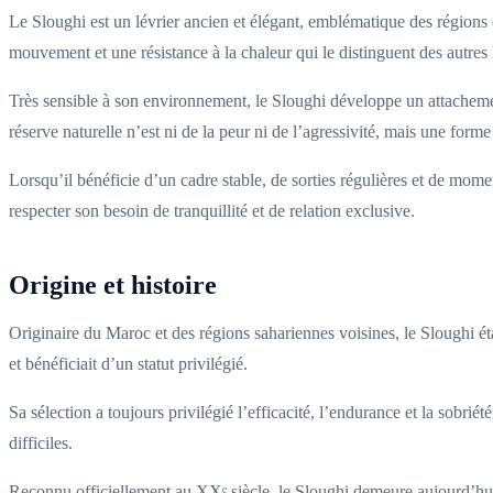
Le Sloughi est un lévrier ancien et élégant, emblématique des régions
mouvement et une résistance à la chaleur qui le distinguent des autres 
Très sensible à son environnement, le Sloughi développe un attachement
réserve naturelle n’est ni de la peur ni de l’agressivité, mais une form
Lorsqu’il bénéficie d’un cadre stable, de sorties régulières et de mome
respecter son besoin de tranquillité et de relation exclusive.
Origine et histoire
Originaire du Maroc et des régions sahariennes voisines, le Sloughi étai
et bénéficiait d’un statut privilégié.
Sa sélection a toujours privilégié l’efficacité, l’endurance et la sobri
difficiles.
Reconnu officiellement au XXᵉ siècle, le Sloughi demeure aujourd’hui u