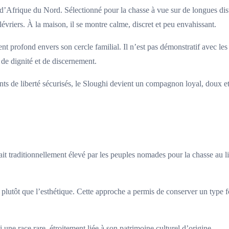
 d’Afrique du Nord. Sélectionné pour la chasse à vue sur de longues di
lévriers. À la maison, il se montre calme, discret et peu envahissant.
 profond envers son cercle familial. Il n’est pas démonstratif avec les
e de dignité et de discernement.
nts de liberté sécurisés, le Sloughi devient un compagnon loyal, doux et
t traditionnellement élevé par les peuples nomades pour la chasse au lièvr
été plutôt que l’esthétique. Cette approche a permis de conserver un type
ne race rare, étroitement liée à son patrimoine culturel d’origine.