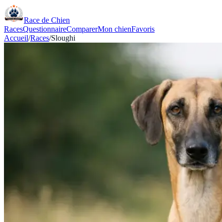
Race de Chien
Races
Questionnaire
Comparer
Mon chien
Favoris
Accueil
/
Races
/
Sloughi