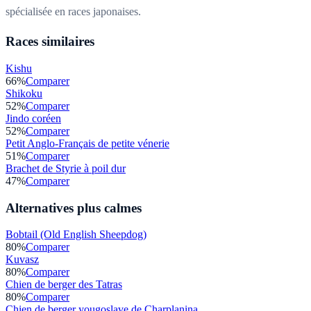
spécialisée en races japonaises.
Races similaires
Kishu
66
%
Comparer
Shikoku
52
%
Comparer
Jindo coréen
52
%
Comparer
Petit Anglo-Français de petite vénerie
51
%
Comparer
Brachet de Styrie à poil dur
47
%
Comparer
Alternatives plus calmes
Bobtail (Old English Sheepdog)
80
%
Comparer
Kuvasz
80
%
Comparer
Chien de berger des Tatras
80
%
Comparer
Chien de berger yougoslave de Charplanina