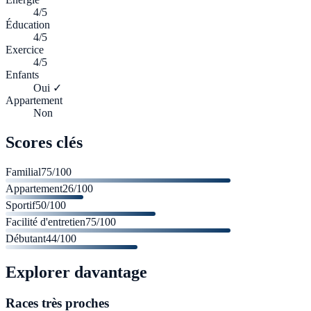
4/5
Éducation
4/5
Exercice
4/5
Enfants
Oui ✓
Appartement
Non
Scores clés
Familial
75
/100
Appartement
26
/100
Sportif
50
/100
Facilité d'entretien
75
/100
Débutant
44
/100
Explorer davantage
Races très proches