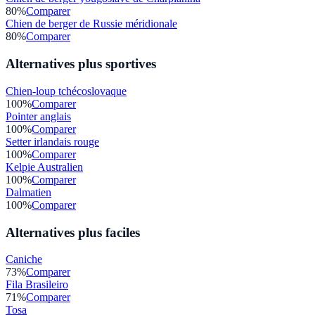
80
%
Comparer
Chien de berger de Russie méridionale
80
%
Comparer
Alternatives plus sportives
Chien-loup tchécoslovaque
100
%
Comparer
Pointer anglais
100
%
Comparer
Setter irlandais rouge
100
%
Comparer
Kelpie Australien
100
%
Comparer
Dalmatien
100
%
Comparer
Alternatives plus faciles
Caniche
73
%
Comparer
Fila Brasileiro
71
%
Comparer
Tosa