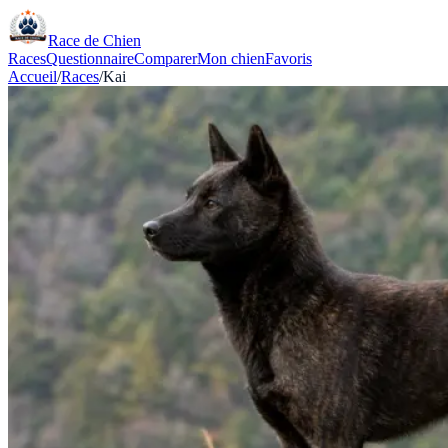
Race de Chien
Races
Questionnaire
Comparer
Mon chien
Favoris
Accueil
/
Races
/
Kai