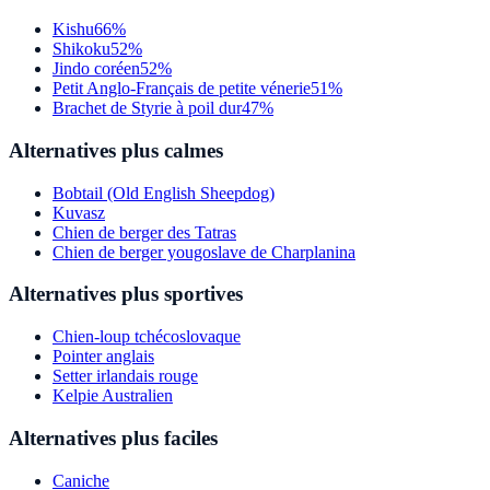
Kishu
66%
Shikoku
52%
Jindo coréen
52%
Petit Anglo-Français de petite vénerie
51%
Brachet de Styrie à poil dur
47%
Alternatives plus calmes
Bobtail (Old English Sheepdog)
Kuvasz
Chien de berger des Tatras
Chien de berger yougoslave de Charplanina
Alternatives plus sportives
Chien-loup tchécoslovaque
Pointer anglais
Setter irlandais rouge
Kelpie Australien
Alternatives plus faciles
Caniche