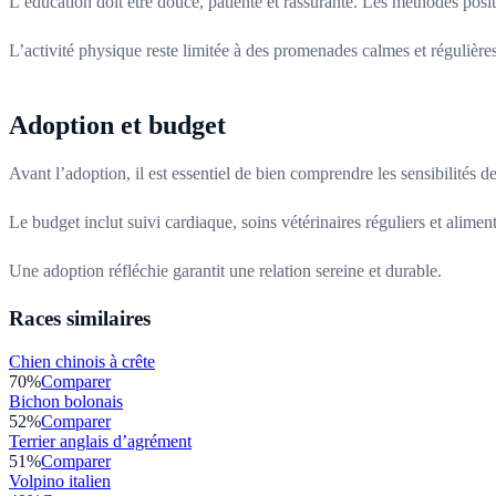
L’éducation doit être douce, patiente et rassurante. Les méthodes posit
L’activité physique reste limitée à des promenades calmes et régulières
Adoption et budget
Avant l’adoption, il est essentiel de bien comprendre les sensibilités de
Le budget inclut suivi cardiaque, soins vétérinaires réguliers et aliment
Une adoption réfléchie garantit une relation sereine et durable.
Races similaires
Chien chinois à crête
70
%
Comparer
Bichon bolonais
52
%
Comparer
Terrier anglais d’agrément
51
%
Comparer
Volpino italien