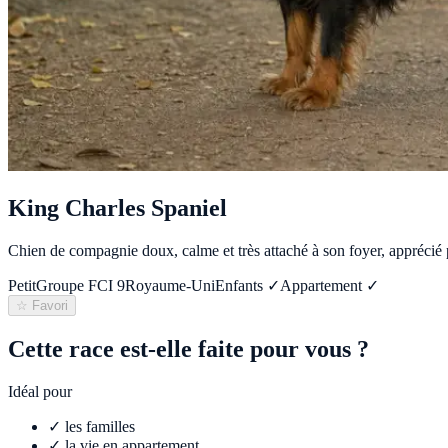
King Charles Spaniel
Chien de compagnie doux, calme et très attaché à son foyer, apprécié 
Petit
Groupe FCI
9
Royaume-Uni
Enfants ✓
Appartement ✓
☆ Favori
Cette race est-elle faite pour vous ?
Idéal pour
✓
les familles
✓
la vie en appartement