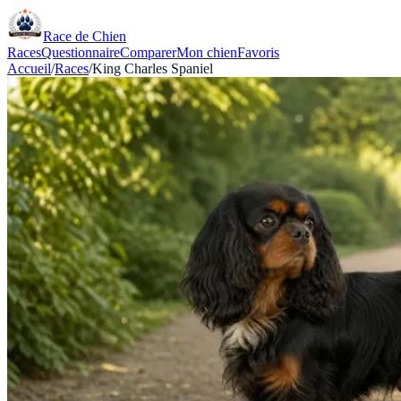
Race de Chien
Races
Questionnaire
Comparer
Mon chien
Favoris
Accueil
/
Races
/
King Charles Spaniel