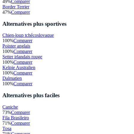
49
%
Comparer
Border Terrier
47
%
Comparer
Alternatives plus sportives
Chien-loup tchécoslovaque
100
%
Comparer
Pointer anglais
100
%
Comparer
Setter irlandais rouge
100
%
Comparer
Kelpie Australien
100
%
Comparer
Dalmatien
100
%
Comparer
Alternatives plus faciles
Caniche
73
%
Comparer
Fila Brasileiro
71
%
Comparer
Tosa
71
%
Comparer