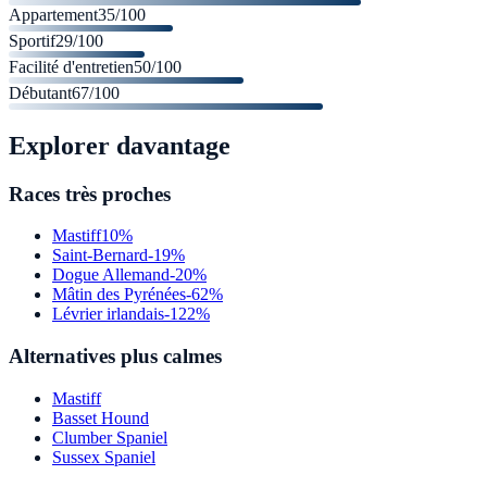
Appartement
35
/100
Sportif
29
/100
Facilité d'entretien
50
/100
Débutant
67
/100
Explorer davantage
Races très proches
Mastiff
10%
Saint-Bernard
-19%
Dogue Allemand
-20%
Mâtin des Pyrénées
-62%
Lévrier irlandais
-122%
Alternatives plus calmes
Mastiff
Basset Hound
Clumber Spaniel
Sussex Spaniel