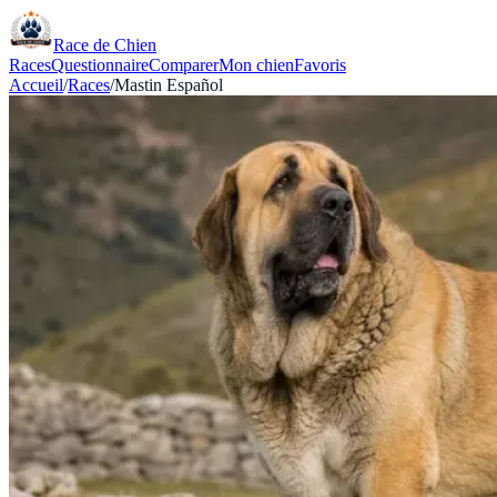
Race de Chien
Races
Questionnaire
Comparer
Mon chien
Favoris
Accueil
/
Races
/
Mastin Español