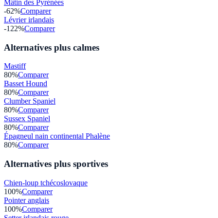
Mâtin des Pyrénées
-62
%
Comparer
Lévrier irlandais
-122
%
Comparer
Alternatives plus calmes
Mastiff
80
%
Comparer
Basset Hound
80
%
Comparer
Clumber Spaniel
80
%
Comparer
Sussex Spaniel
80
%
Comparer
Épagneul nain continental Phalène
80
%
Comparer
Alternatives plus sportives
Chien-loup tchécoslovaque
100
%
Comparer
Pointer anglais
100
%
Comparer
Setter irlandais rouge