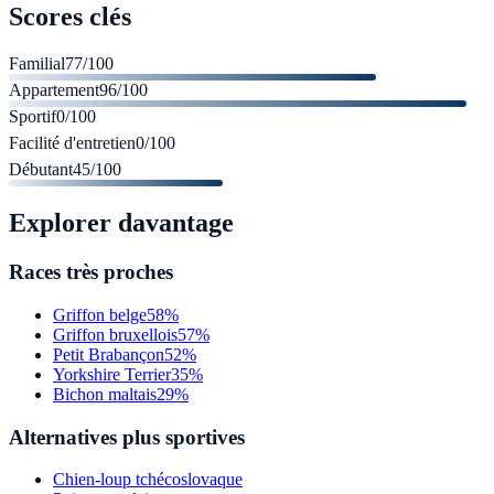
Scores clés
Familial
77
/100
Appartement
96
/100
Sportif
0
/100
Facilité d'entretien
0
/100
Débutant
45
/100
Explorer davantage
Races très proches
Griffon belge
58%
Griffon bruxellois
57%
Petit Brabançon
52%
Yorkshire Terrier
35%
Bichon maltais
29%
Alternatives plus sportives
Chien-loup tchécoslovaque