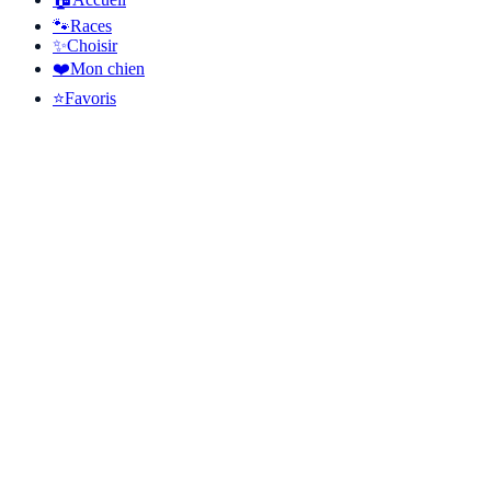
🐾
Races
✨
Choisir
❤️
Mon chien
⭐
Favoris