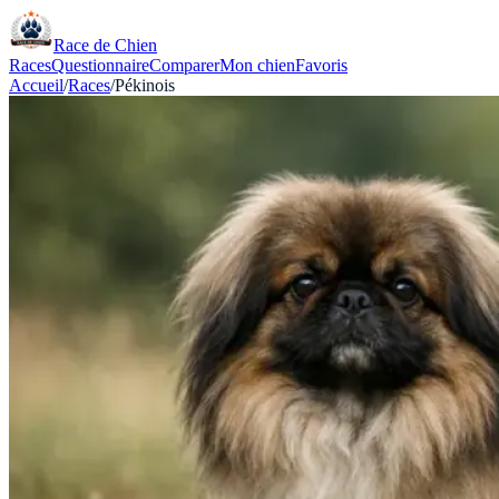
Race de Chien
Races
Questionnaire
Comparer
Mon chien
Favoris
Accueil
/
Races
/
Pékinois