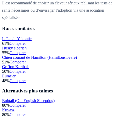
Il est recommandé de choisir un éleveur sérieux réalisant les tests de
santé nécessaires ou d’envisager l’adoption via une association
spécialisée.
Races similaires
Laïka de Yakoutie
61
%
Comparer
Husky sibérien
55
%
Comparer
Chien courant de Hamilton (Hamiltonstövare)
51
%
Comparer
Griffon Korthals
50
%
Comparer
Eurasier
48
%
Comparer
Alternatives plus calmes
Bobtail (Old English Sheepdog)
80
%
Comparer
Kuvasz
80
%
Comparer