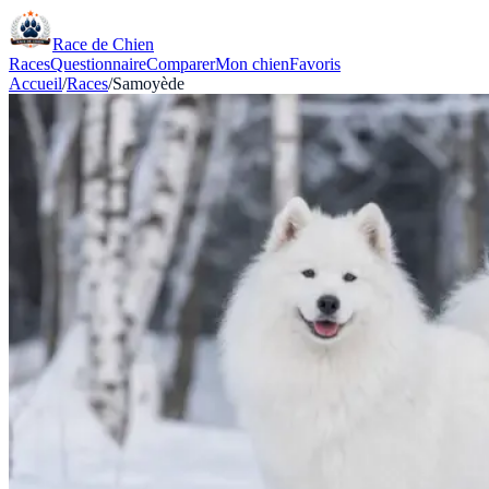
Race de Chien
Races
Questionnaire
Comparer
Mon chien
Favoris
Accueil
/
Races
/
Samoyède