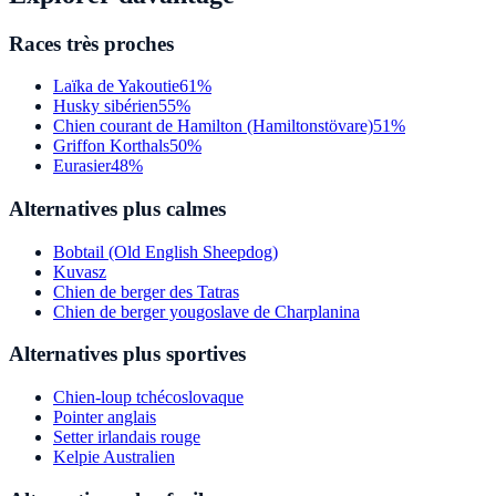
Races très proches
Laïka de Yakoutie
61%
Husky sibérien
55%
Chien courant de Hamilton (Hamiltonstövare)
51%
Griffon Korthals
50%
Eurasier
48%
Alternatives plus calmes
Bobtail (Old English Sheepdog)
Kuvasz
Chien de berger des Tatras
Chien de berger yougoslave de Charplanina
Alternatives plus sportives
Chien-loup tchécoslovaque
Pointer anglais
Setter irlandais rouge
Kelpie Australien