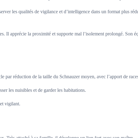
er les qualités de vigilance et d’intelligence dans un format plus réduit.
hes. Il apprécie la proximité et supporte mal l’isolement prolongé. Son 
e par réduction de la taille du Schnauzer moyen, avec l’apport de races 
ser les nuisibles et de garder les habitations.
t vigilant.
. Très attaché à sa famille, il développe un lien fort avec son maître.