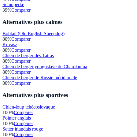
Schipperke
39
%
Comparer
Alternatives plus calmes
Bobtail (Old English Sheepdog)
80
%
Comparer
Kuvasz
80
%
Comparer
Chien de berger des Tatras
80
%
Comparer
Chien de berger yougoslave de Charplanina
80
%
Comparer
Chien de berger de Russie méridionale
80
%
Comparer
Alternatives plus sportives
Chien-loup tchécoslovaque
100
%
Comparer
Pointer anglais
100
%
Comparer
Setter irlandais rouge
100
%
Comparer