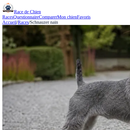
Race de Chien
Races
Questionnaire
Comparer
Mon chien
Favoris
Accueil
/
Races
/
Schnauzer nain