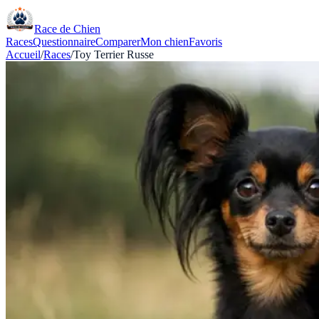
Race de Chien
Races
Questionnaire
Comparer
Mon chien
Favoris
Accueil
/
Races
/
Toy Terrier Russe