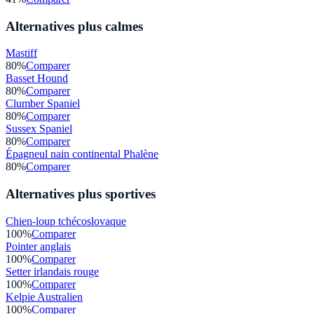
Alternatives plus calmes
Mastiff
80
%
Comparer
Basset Hound
80
%
Comparer
Clumber Spaniel
80
%
Comparer
Sussex Spaniel
80
%
Comparer
Épagneul nain continental Phalène
80
%
Comparer
Alternatives plus sportives
Chien-loup tchécoslovaque
100
%
Comparer
Pointer anglais
100
%
Comparer
Setter irlandais rouge
100
%
Comparer
Kelpie Australien
100
%
Comparer