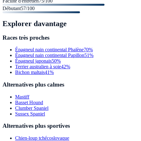
Facilité d'entretien
75
/100
Débutant
57
/100
Explorer davantage
Races très proches
Épagneul nain continental Phalène
70%
Épagneul nain continental Papillon
51%
Épagneul japonais
50%
Terrier australien à soie
42%
Bichon maltais
41%
Alternatives plus calmes
Mastiff
Basset Hound
Clumber Spaniel
Sussex Spaniel
Alternatives plus sportives
Chien-loup tchécoslovaque