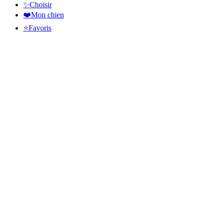
✨
Choisir
❤️
Mon chien
⭐
Favoris