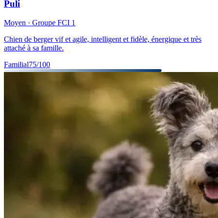
Puli
Moyen
· Groupe FCI
1
Chien de berger vif et agile, intelligent et fidèle, énergique et très
attaché à sa famille.
Familial
75
/100