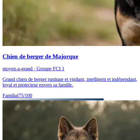
Chien de berger de Majorque
moyen-a-grand
· Groupe FCI
1
Grand chien de berger rustique et vigilant, intelligent et indépendant,
loyal et protecteur envers sa famille.
Familial
75
/100