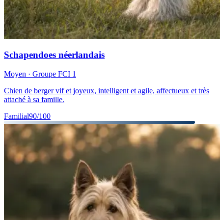
Schapendoes néerlandais
Moyen
· Groupe FCI
1
Chien de berger vif et joyeux, intelligent et agile, affectueux et très
attaché à sa famille.
Familial
90
/100