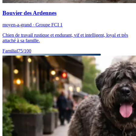
Bouvier des Ardennes
moyen-a-grand
· Groupe FCI
1
Chien de travail rustique et endurant, vif et intelligent, loyal et très
attaché à sa famille.
Familial
75
/100