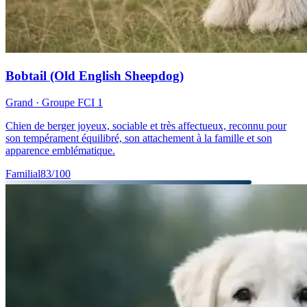
Bobtail (Old English Sheepdog)
Grand
· Groupe FCI
1
Chien de berger joyeux, sociable et très affectueux, reconnu pour
son tempérament équilibré, son attachement à la famille et son
apparence emblématique.
Familial
83
/100