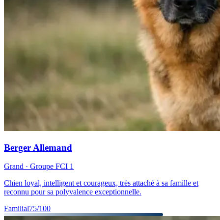
Berger Allemand
Grand
· Groupe FCI
1
Chien loyal, intelligent et courageux, très attaché à sa famille et
reconnu pour sa polyvalence exceptionnelle.
Familial
75
/100