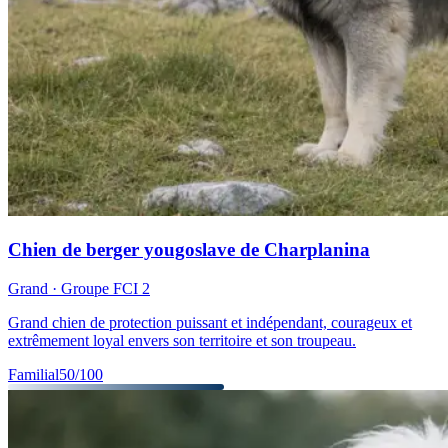
Chien de berger yougoslave de Charplanina
Grand
· Groupe FCI
2
Grand chien de protection puissant et indépendant, courageux et
extrêmement loyal envers son territoire et son troupeau.
Familial
50
/100