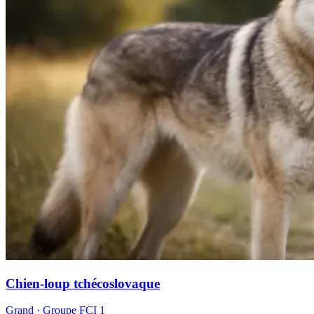
Chien-loup tchécoslovaque
Grand
· Groupe FCI
1