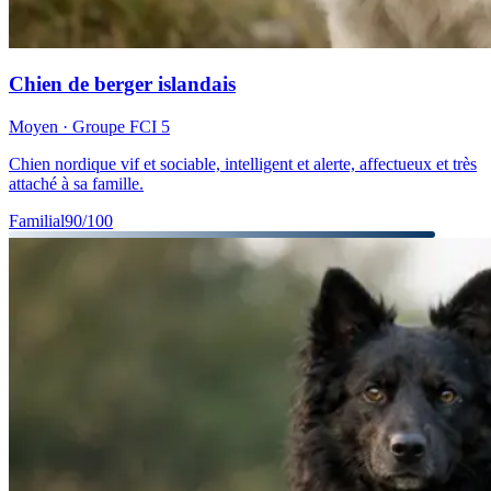
Chien de berger islandais
Moyen
· Groupe FCI
5
Chien nordique vif et sociable, intelligent et alerte, affectueux et très
attaché à sa famille.
Familial
90
/100