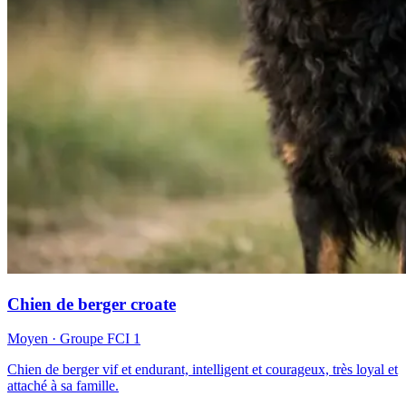
Chien de berger croate
Moyen
· Groupe FCI
1
Chien de berger vif et endurant, intelligent et courageux, très loyal et
attaché à sa famille.