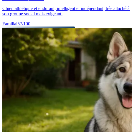
Chien athlétique et endurant, intelligent et indépendant, très attaché à
son groupe social mais exigeant.
Familial
57
/100