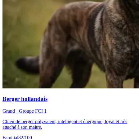
Berger hollandais
Grand
· Groupe FCI
1
Chien de berger polyvalent, intelligent et énergique, loyal et très
attaché à son maître.
Familial
82
/100