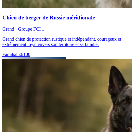
Chien de berger de Russie méridionale
Grand
· Groupe FCI
1
Grand chien de protection rustique et indépendant, courageux et
extrêmement loyal envers son territoire et sa famille.
Familial
50
/100