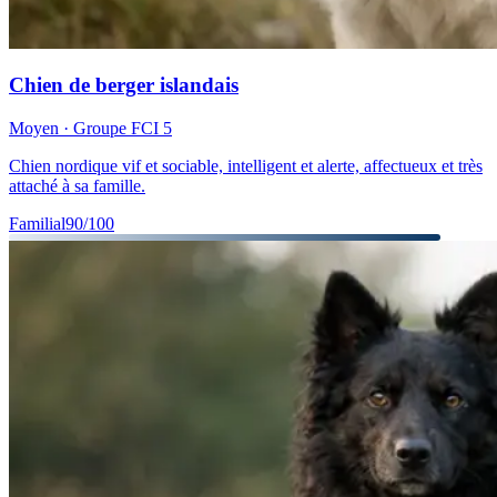
Chien de berger islandais
Moyen
· Groupe FCI
5
Chien nordique vif et sociable, intelligent et alerte, affectueux et très
attaché à sa famille.
Familial
90
/100