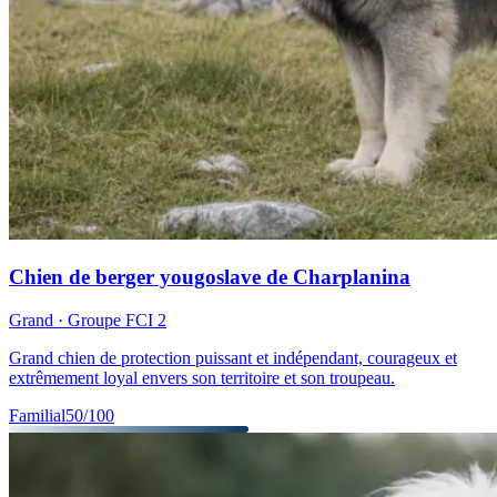
Chien de berger yougoslave de Charplanina
Grand
· Groupe FCI
2
Grand chien de protection puissant et indépendant, courageux et
extrêmement loyal envers son territoire et son troupeau.
Familial
50
/100