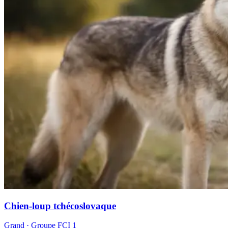
Chien-loup tchécoslovaque
Grand
· Groupe FCI
1