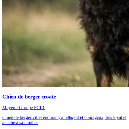
Chien de berger croate
Moyen
· Groupe FCI
1
Chien de berger vif et endurant, intelligent et courageux, très loyal et
attaché à sa famille.