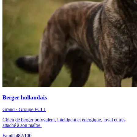
Berger hollandais
Grand
· Groupe FCI
1
Chien de berger polyvalent, intelligent et énergique, loyal et très
attaché à son maître.
Familial
82
/100