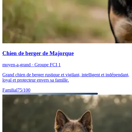
Chien de berger de Majorque
moyen-a-grand
· Groupe FCI
1
Grand chien de berger rustique et vigilant, intelligent et indépendant,
loyal et protecteur envers sa famille.
Familial
75
/100