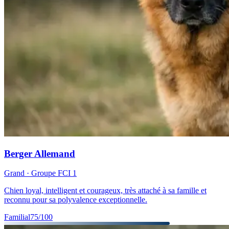
Berger Allemand
Grand
· Groupe FCI
1
Chien loyal, intelligent et courageux, très attaché à sa famille et
reconnu pour sa polyvalence exceptionnelle.
Familial
75
/100