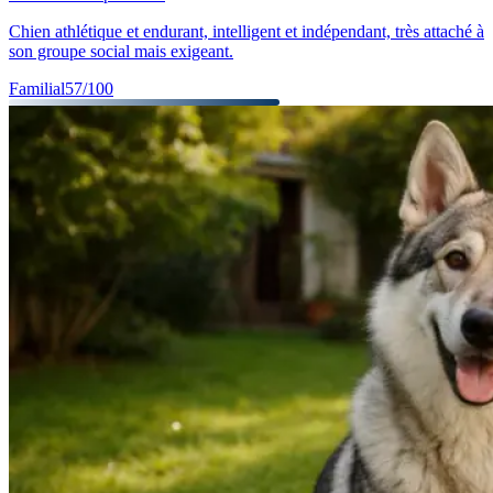
Chien athlétique et endurant, intelligent et indépendant, très attaché à
son groupe social mais exigeant.
Familial
57
/100