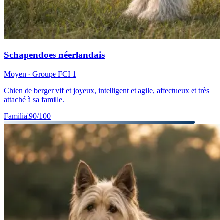
Schapendoes néerlandais
Moyen
· Groupe FCI
1
Chien de berger vif et joyeux, intelligent et agile, affectueux et très
attaché à sa famille.
Familial
90
/100