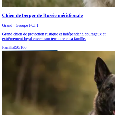
Chien de berger de Russie méridionale
Grand
· Groupe FCI
1
Grand chien de protection rustique et indépendant, courageux et
extrêmement loyal envers son territoire et sa famille.
Familial
50
/100