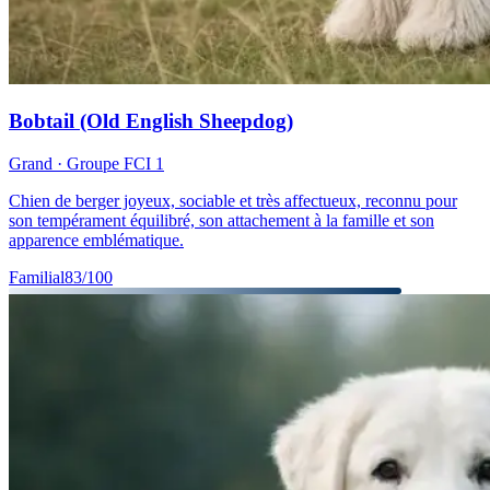
Bobtail (Old English Sheepdog)
Grand
· Groupe FCI
1
Chien de berger joyeux, sociable et très affectueux, reconnu pour
son tempérament équilibré, son attachement à la famille et son
apparence emblématique.
Familial
83
/100