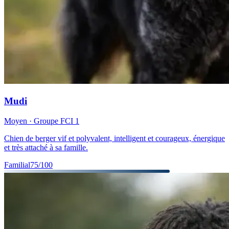
Mudi
Moyen
· Groupe FCI
1
Chien de berger vif et polyvalent, intelligent et courageux, énergique
et très attaché à sa famille.
Familial
75
/100