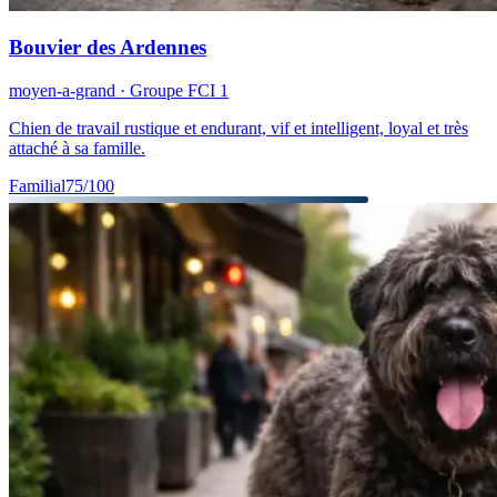
Bouvier des Ardennes
moyen-a-grand
· Groupe FCI
1
Chien de travail rustique et endurant, vif et intelligent, loyal et très
attaché à sa famille.
Familial
75
/100