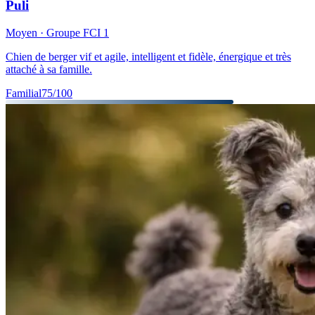
Puli
Moyen
· Groupe FCI
1
Chien de berger vif et agile, intelligent et fidèle, énergique et très
attaché à sa famille.
Familial
75
/100