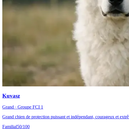
Kuvasz
Grand
· Groupe FCI
1
Grand chien de protection puissant et indépendant, courageux et extrêm
Familial
50
/100