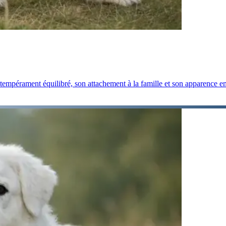
 tempérament équilibré, son attachement à la famille et son apparence 