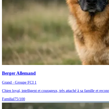
Berger Allemand
Grand
· Groupe FCI
1
Chien loyal, intelligent et courageux, très attaché à sa famille et rec
Familial
75
/100