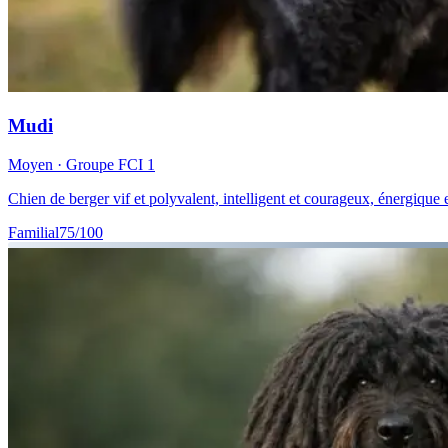
Mudi
Moyen
· Groupe FCI
1
Chien de berger vif et polyvalent, intelligent et courageux, énergique et
Familial
75
/100