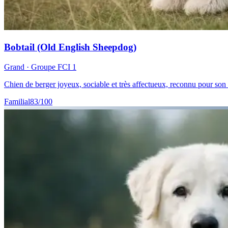
Bobtail (Old English Sheepdog)
Grand
· Groupe FCI
1
Chien de berger joyeux, sociable et très affectueux, reconnu pour son
Familial
83
/100