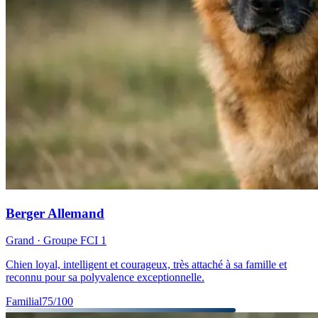
Berger Allemand
Grand
· Groupe FCI
1
Chien loyal, intelligent et courageux, très attaché à sa famille et
reconnu pour sa polyvalence exceptionnelle.
Familial
75
/100