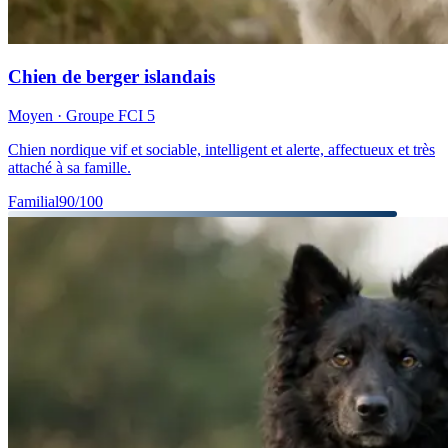
Chien de berger islandais
Moyen
· Groupe FCI
5
Chien nordique vif et sociable, intelligent et alerte, affectueux et très
attaché à sa famille.
Familial
90
/100