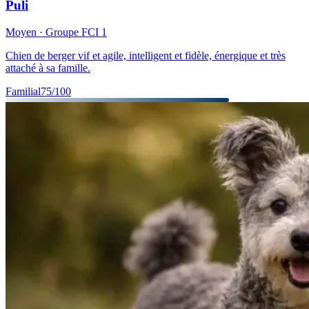
Puli
Moyen
· Groupe FCI
1
Chien de berger vif et agile, intelligent et fidèle, énergique et très
attaché à sa famille.
Familial
75
/100