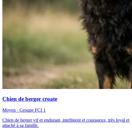
Chien de berger croate
Moyen
· Groupe FCI
1
Chien de berger vif et endurant, intelligent et courageux, très loyal et
attaché à sa famille.