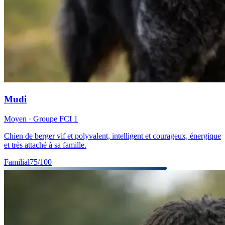
Mudi
Moyen
· Groupe FCI
1
Chien de berger vif et polyvalent, intelligent et courageux, énergique
et très attaché à sa famille.
Familial
75
/100