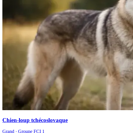
Chien-loup tchécoslovaque
Grand
· Groupe FCI
1