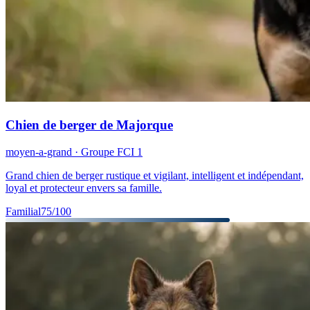
Chien de berger de Majorque
moyen-a-grand
· Groupe FCI
1
Grand chien de berger rustique et vigilant, intelligent et indépendant,
loyal et protecteur envers sa famille.
Familial
75
/100