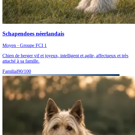
Schapendoes néerlandais
Moyen
· Groupe FCI
1
Chien de berger vif et joyeux, intelligent et agile, affectueux et très
attaché à sa famille.
Familial
90
/100