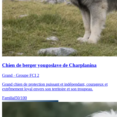
Chien de berger yougoslave de Charplanina
Grand
· Groupe FCI
2
Grand chien de protection puissant et indépendant, courageux et
extrêmement loyal envers son territoire et son troupeau.
Familial
50
/100