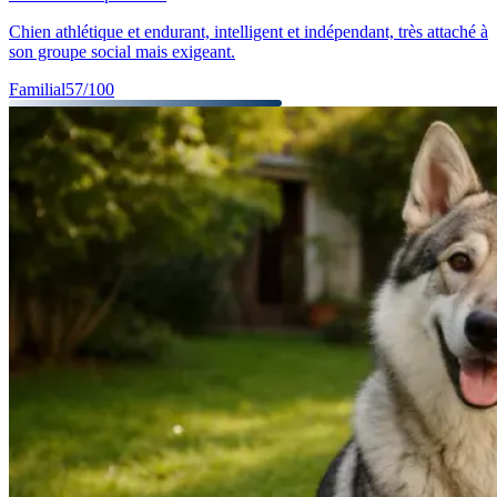
Chien athlétique et endurant, intelligent et indépendant, très attaché à
son groupe social mais exigeant.
Familial
57
/100