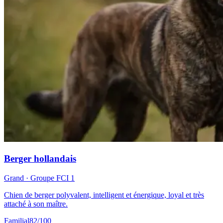
Berger hollandais
Grand
· Groupe FCI
1
Chien de berger polyvalent, intelligent et énergique, loyal et très
attaché à son maître.
Familial
82
/100