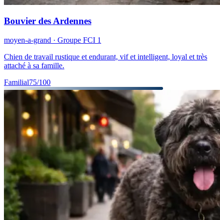
Bouvier des Ardennes
moyen-a-grand
· Groupe FCI
1
Chien de travail rustique et endurant, vif et intelligent, loyal et très
attaché à sa famille.
Familial
75
/100