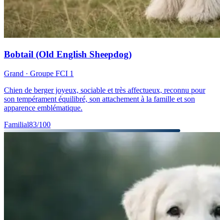
Bobtail (Old English Sheepdog)
Grand
· Groupe FCI
1
Chien de berger joyeux, sociable et très affectueux, reconnu pour
son tempérament équilibré, son attachement à la famille et son
apparence emblématique.
Familial
83
/100