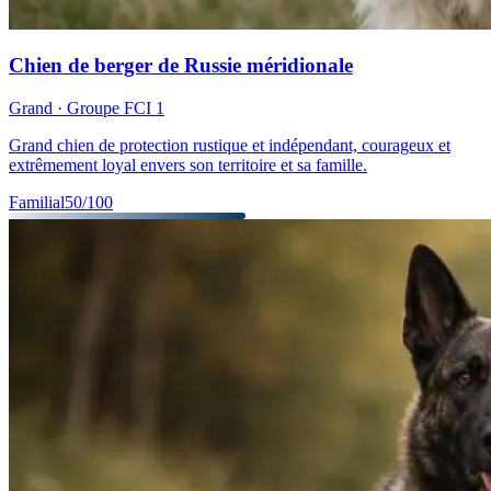
Chien de berger de Russie méridionale
Grand
· Groupe FCI
1
Grand chien de protection rustique et indépendant, courageux et
extrêmement loyal envers son territoire et sa famille.
Familial
50
/100