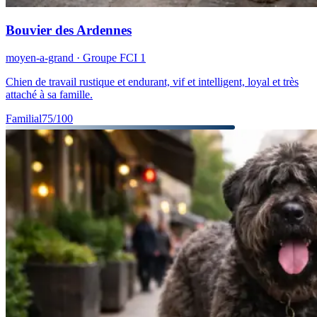
Bouvier des Ardennes
moyen-a-grand
· Groupe FCI
1
Chien de travail rustique et endurant, vif et intelligent, loyal et très
attaché à sa famille.
Familial
75
/100