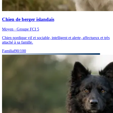
Chien de berger islandais
Moyen
· Groupe FCI
5
Chien nordique vif et sociable, intelligent et alerte, affectueux et très
attaché à sa famille.
Familial
90
/100