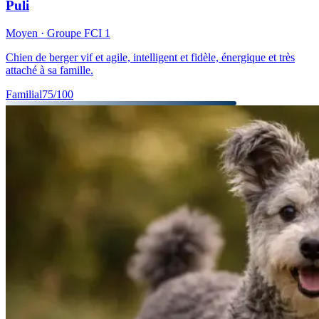
Puli
Moyen
· Groupe FCI
1
Chien de berger vif et agile, intelligent et fidèle, énergique et très
attaché à sa famille.
Familial
75
/100