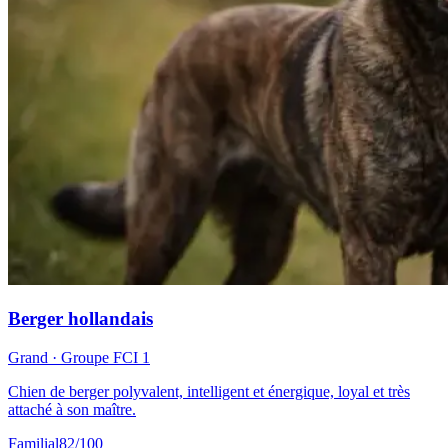
Berger hollandais
Grand
· Groupe FCI
1
Chien de berger polyvalent, intelligent et énergique, loyal et très
attaché à son maître.
Familial
82
/100