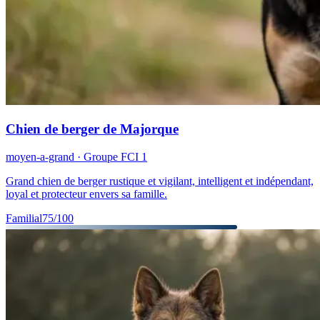
Chien de berger de Majorque
moyen-a-grand
· Groupe FCI
1
Grand chien de berger rustique et vigilant, intelligent et indépendant,
loyal et protecteur envers sa famille.
Familial
75
/100