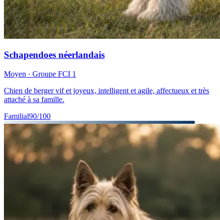
Schapendoes néerlandais
Moyen
· Groupe FCI
1
Chien de berger vif et joyeux, intelligent et agile, affectueux et très
attaché à sa famille.
Familial
90
/100