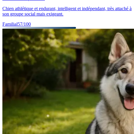
Chien athlétique et endurant, intelligent et indépendant, très attaché à
son groupe social mais exigeant.
Familial
57
/100