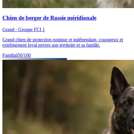
Chien de berger de Russie méridionale
Grand
· Groupe FCI
1
Grand chien de protection rustique et indépendant, courageux et
extrêmement loyal envers son territoire et sa famille.
Familial
50
/100