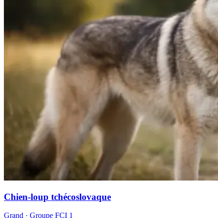
Chien-loup tchécoslovaque
Grand
· Groupe FCI
1