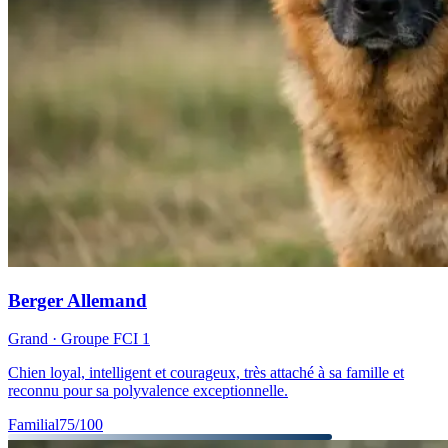
Berger Allemand
Grand
· Groupe FCI
1
Chien loyal, intelligent et courageux, très attaché à sa famille et
reconnu pour sa polyvalence exceptionnelle.
Familial
75
/100