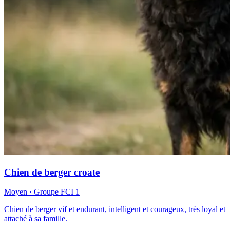
Chien de berger croate
Moyen
· Groupe FCI
1
Chien de berger vif et endurant, intelligent et courageux, très loyal et
attaché à sa famille.