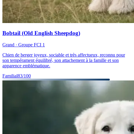
Bobtail (Old English Sheepdog)
Grand
· Groupe FCI
1
Chien de berger joyeux, sociable et très affectueux, reconnu pour
son tempérament équilibré, son attachement à la famille et son
apparence emblématique.
Familial
83
/100