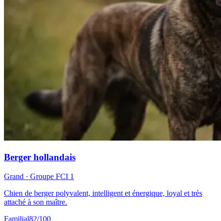
Berger hollandais
Grand
· Groupe FCI
1
Chien de berger polyvalent, intelligent et énergique, loyal et très
attaché à son maître.
Familial
82
/100