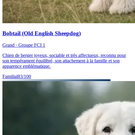
Bobtail (Old English Sheepdog)
Grand
· Groupe FCI
1
Chien de berger joyeux, sociable et très affectueux, reconnu pour
son tempérament équilibré, son attachement à la famille et son
apparence emblématique.
Familial
83
/100