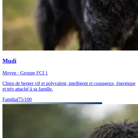
Mudi
Moyen
· Groupe FCI
1
Chien de berger vif et polyvalent, intelligent et courageux, énergique
et très attaché à sa famille.
Familial
75
/100