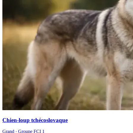
Chien-loup tchécoslovaque
Grand
· Groupe FCI
1