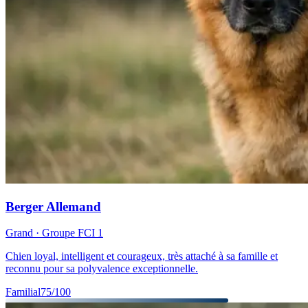
Berger Allemand
Grand
· Groupe FCI
1
Chien loyal, intelligent et courageux, très attaché à sa famille et
reconnu pour sa polyvalence exceptionnelle.
Familial
75
/100