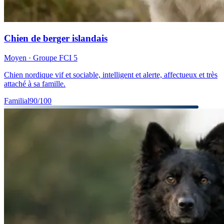
Chien de berger islandais
Moyen
· Groupe FCI
5
Chien nordique vif et sociable, intelligent et alerte, affectueux et très
attaché à sa famille.
Familial
90
/100