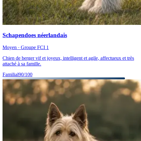
Schapendoes néerlandais
Moyen
· Groupe FCI
1
Chien de berger vif et joyeux, intelligent et agile, affectueux et très
attaché à sa famille.
Familial
90
/100