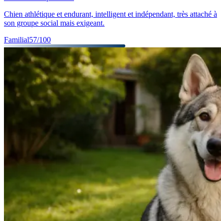
Chien athlétique et endurant, intelligent et indépendant, très attaché à
son groupe social mais exigeant.
Familial
57
/100