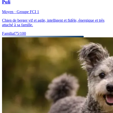
Puli
Moyen
· Groupe FCI
1
Chien de berger vif et agile, intelligent et fidèle, énergique et très
attaché à sa famille.
Familial
75
/100