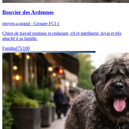
Bouvier des Ardennes
moyen-a-grand
· Groupe FCI
1
Chien de travail rustique et endurant, vif et intelligent, loyal et très
attaché à sa famille.
Familial
75
/100