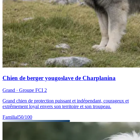
Chien de berger yougoslave de Charplanina
Grand
· Groupe FCI
2
Grand chien de protection puissant et indépendant, courageux et
extrêmement loyal envers son territoire et son troupeau.
Familial
50
/100