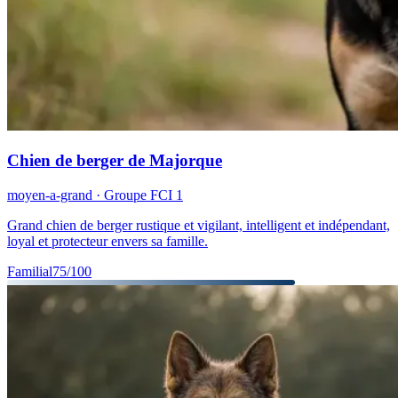
Chien de berger de Majorque
moyen-a-grand
· Groupe FCI
1
Grand chien de berger rustique et vigilant, intelligent et indépendant,
loyal et protecteur envers sa famille.
Familial
75
/100