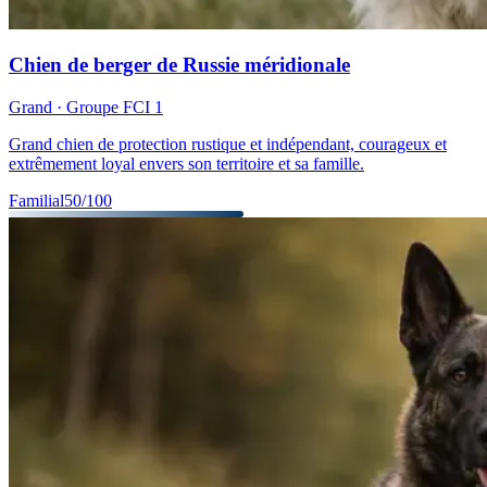
Chien de berger de Russie méridionale
Grand
· Groupe FCI
1
Grand chien de protection rustique et indépendant, courageux et
extrêmement loyal envers son territoire et sa famille.
Familial
50
/100