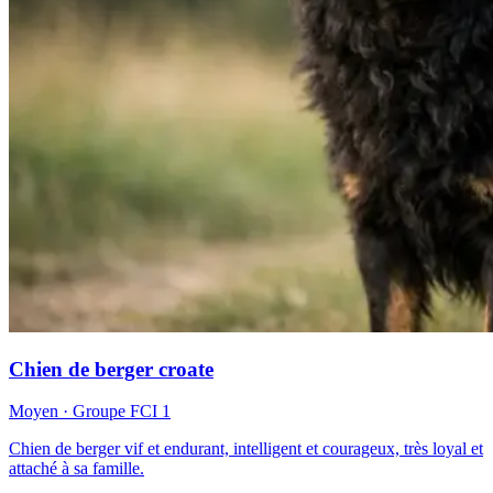
Chien de berger croate
Moyen
· Groupe FCI
1
Chien de berger vif et endurant, intelligent et courageux, très loyal et
attaché à sa famille.