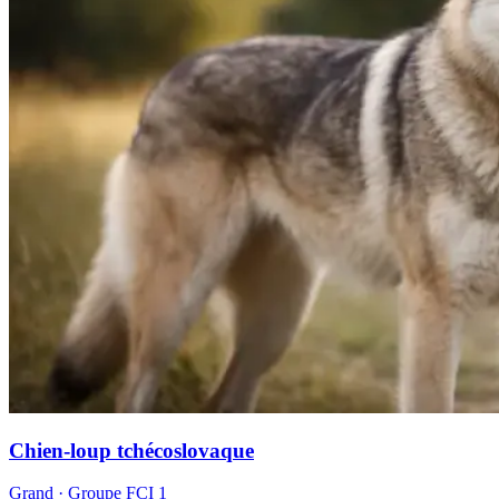
Chien-loup tchécoslovaque
Grand
· Groupe FCI
1