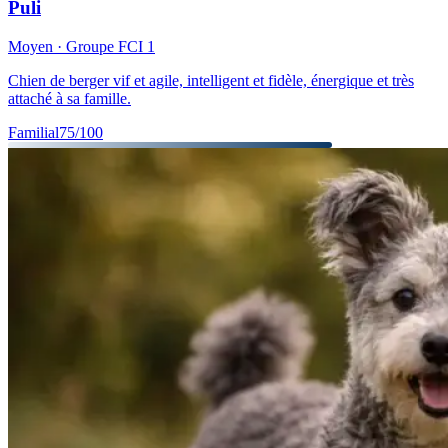
Puli
Moyen
· Groupe FCI
1
Chien de berger vif et agile, intelligent et fidèle, énergique et très
attaché à sa famille.
Familial
75
/100