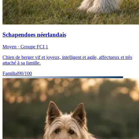
Schapendoes néerlandais
Moyen
· Groupe FCI
1
Chien de berger vif et joyeux, intelligent et agile, affectueux et très
attaché à sa famille.
Familial
90
/100