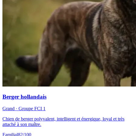
Berger hollandais
Grand
· Groupe FCI
1
Chien de berger polyvalent, intelligent et énergique, loyal et très
attaché à son maître.
Familial
82
/100