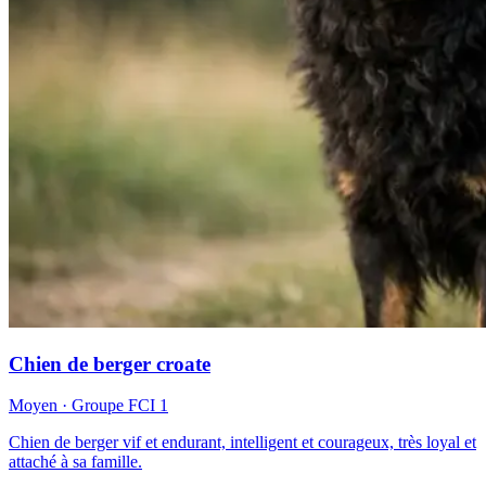
Chien de berger croate
Moyen
· Groupe FCI
1
Chien de berger vif et endurant, intelligent et courageux, très loyal et
attaché à sa famille.