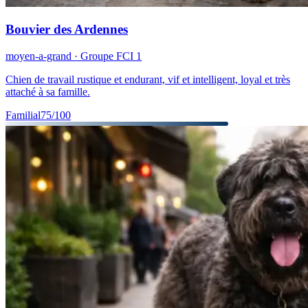
Bouvier des Ardennes
moyen-a-grand
· Groupe FCI
1
Chien de travail rustique et endurant, vif et intelligent, loyal et très
attaché à sa famille.
Familial
75
/100