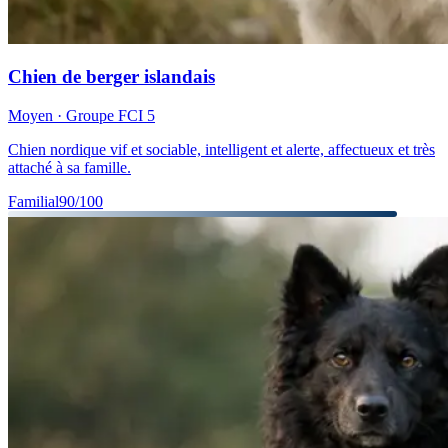
Chien de berger islandais
Moyen
· Groupe FCI
5
Chien nordique vif et sociable, intelligent et alerte, affectueux et très
attaché à sa famille.
Familial
90
/100