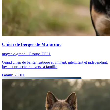
Chien de berger de Majorque
moyen-a-grand
· Groupe FCI
1
Grand chien de berger rustique et vigilant, intelligent et indépendant,
loyal et protecteur envers sa famille.
Familial
75
/100