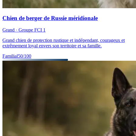
Chien de berger de Russie méridionale
Grand
· Groupe FCI
1
Grand chien de protection rustique et indépendant, courageux et
extrêmement loyal envers son territoire et sa famille.
Familial
50
/100