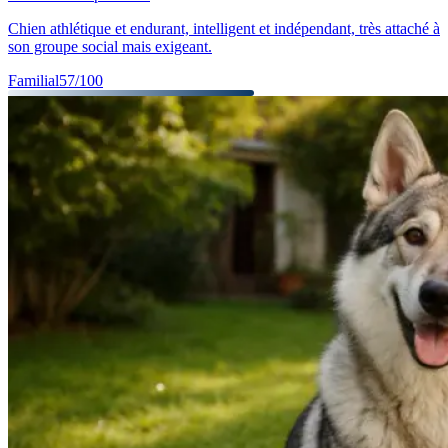
Chien athlétique et endurant, intelligent et indépendant, très attaché à
son groupe social mais exigeant.
Familial
57
/100