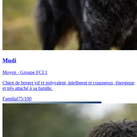
Mudi
Moyen
· Groupe FCI
1
Chien de berger vif et polyvalent, intelligent et courageux, énergique
et très attaché à sa famille.
Familial
75
/100