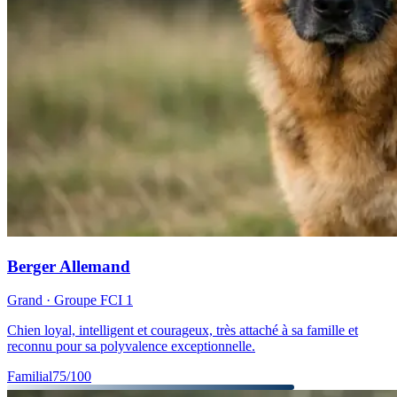
Berger Allemand
Grand
· Groupe FCI
1
Chien loyal, intelligent et courageux, très attaché à sa famille et
reconnu pour sa polyvalence exceptionnelle.
Familial
75
/100