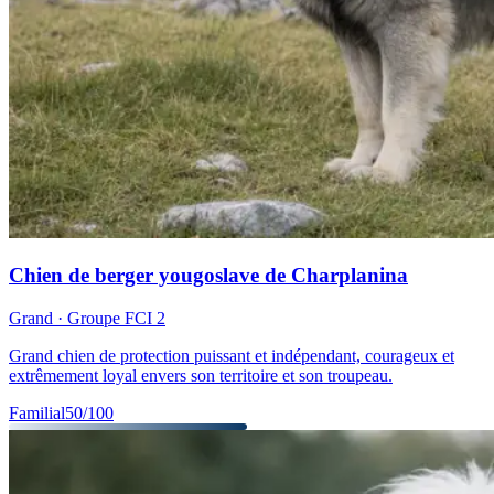
Chien de berger yougoslave de Charplanina
Grand
· Groupe FCI
2
Grand chien de protection puissant et indépendant, courageux et
extrêmement loyal envers son territoire et son troupeau.
Familial
50
/100