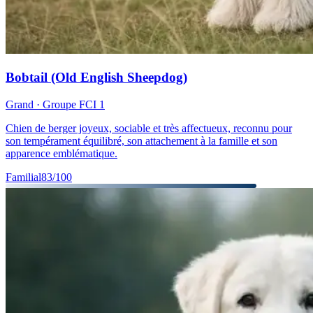
Bobtail (Old English Sheepdog)
Grand
· Groupe FCI
1
Chien de berger joyeux, sociable et très affectueux, reconnu pour
son tempérament équilibré, son attachement à la famille et son
apparence emblématique.
Familial
83
/100