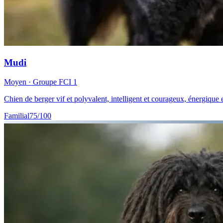
Mudi
Moyen
· Groupe FCI
1
Chien de berger vif et polyvalent, intelligent et courageux, énergique et
Familial
75
/100