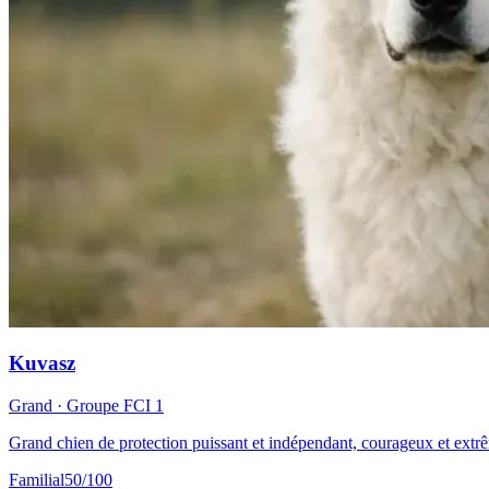
Kuvasz
Grand
· Groupe FCI
1
Grand chien de protection puissant et indépendant, courageux et extrêm
Familial
50
/100