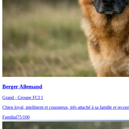
Berger Allemand
Grand
· Groupe FCI
1
Chien loyal, intelligent et courageux, très attaché à sa famille et rec
Familial
75
/100