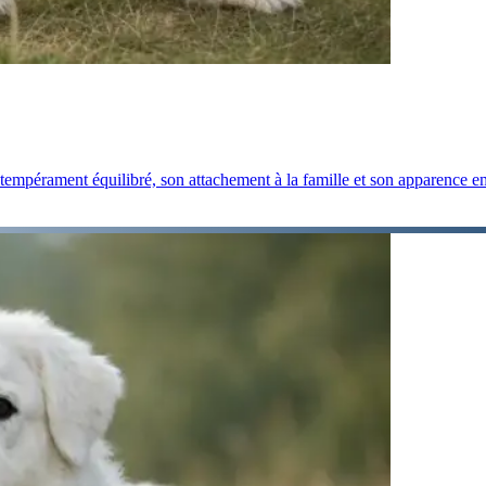
 tempérament équilibré, son attachement à la famille et son apparence 