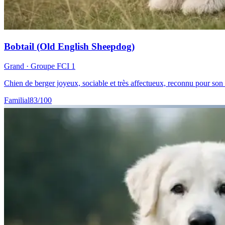
Bobtail (Old English Sheepdog)
Grand
· Groupe FCI
1
Chien de berger joyeux, sociable et très affectueux, reconnu pour son
Familial
83
/100