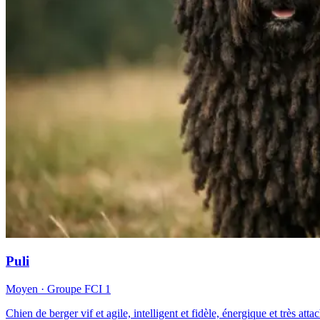
Puli
Moyen
· Groupe FCI
1
Chien de berger vif et agile, intelligent et fidèle, énergique et très atta