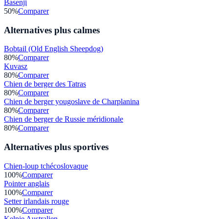
Basenji
50
%
Comparer
Alternatives plus calmes
Bobtail (Old English Sheepdog)
80
%
Comparer
Kuvasz
80
%
Comparer
Chien de berger des Tatras
80
%
Comparer
Chien de berger yougoslave de Charplanina
80
%
Comparer
Chien de berger de Russie méridionale
80
%
Comparer
Alternatives plus sportives
Chien-loup tchécoslovaque
100
%
Comparer
Pointer anglais
100
%
Comparer
Setter irlandais rouge
100
%
Comparer
Kelpie Australien