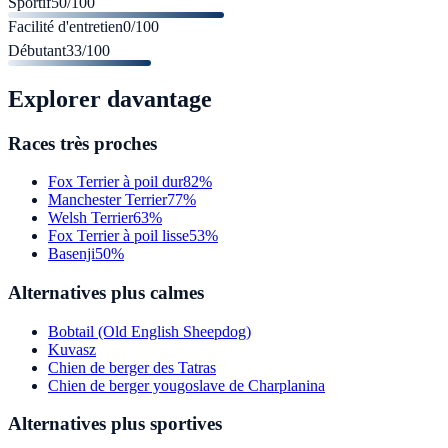
Sportif
50
/100
Facilité d'entretien
0
/100
Débutant
33
/100
Explorer davantage
Races très proches
Fox Terrier à poil dur
82%
Manchester Terrier
77%
Welsh Terrier
63%
Fox Terrier à poil lisse
53%
Basenji
50%
Alternatives plus calmes
Bobtail (Old English Sheepdog)
Kuvasz
Chien de berger des Tatras
Chien de berger yougoslave de Charplanina
Alternatives plus sportives