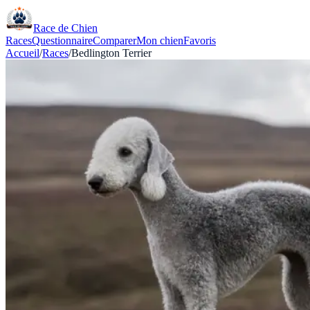
Race de Chien
Races
Questionnaire
Comparer
Mon chien
Favoris
Accueil
/
Races
/
Bedlington Terrier