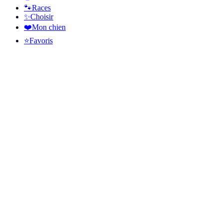
🐾
Races
✨
Choisir
❤️
Mon chien
⭐
Favoris