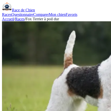
Race de Chien
Races
Questionnaire
Comparer
Mon chien
Favoris
Accueil
/
Races
/
Fox Terrier à poil dur