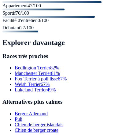
Appartement
47
/100
Sportif
70
/100
Facilité d'entretien
0
/100
Débutant
27
/100
Explorer davantage
Races très proches
Bedlington Terrier
82%
Manchester Terrier
81%
Fox Terrier à poil lisse
67%
Welsh Terrier
67%
Lakeland Terrier
49%
Alternatives plus calmes
Berger Allemand
Puli
Chien de berger islandais
Chien de berger croate