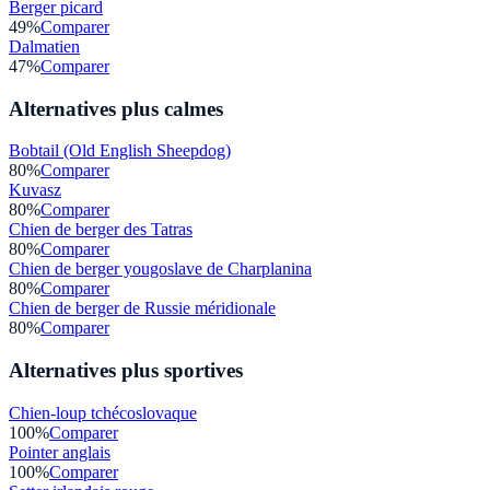
Berger picard
49
%
Comparer
Dalmatien
47
%
Comparer
Alternatives plus calmes
Bobtail (Old English Sheepdog)
80
%
Comparer
Kuvasz
80
%
Comparer
Chien de berger des Tatras
80
%
Comparer
Chien de berger yougoslave de Charplanina
80
%
Comparer
Chien de berger de Russie méridionale
80
%
Comparer
Alternatives plus sportives
Chien-loup tchécoslovaque
100
%
Comparer
Pointer anglais
100
%
Comparer