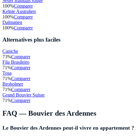
Setter irlandais rouge
100
%
Comparer
Kelpie Australien
100
%
Comparer
Dalmatien
100
%
Comparer
Alternatives plus faciles
Caniche
73
%
Comparer
Fila Brasileiro
71
%
Comparer
Tosa
71
%
Comparer
Broholmer
71
%
Comparer
Grand Bouvier Suisse
71
%
Comparer
FAQ —
Bouvier des Ardennes
Le Bouvier des Ardennes peut-il vivre en appartement ?