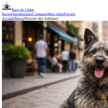
Race de Chien
Races
Questionnaire
Comparer
Mon chien
Favoris
Accueil
/
Races
/
Bouvier des Ardennes