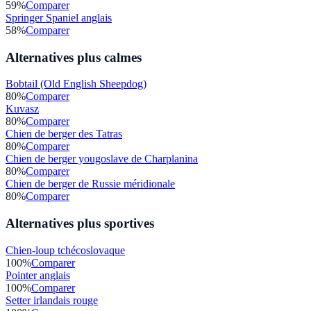
59
%
Comparer
Springer Spaniel anglais
58
%
Comparer
Alternatives plus calmes
Bobtail (Old English Sheepdog)
80
%
Comparer
Kuvasz
80
%
Comparer
Chien de berger des Tatras
80
%
Comparer
Chien de berger yougoslave de Charplanina
80
%
Comparer
Chien de berger de Russie méridionale
80
%
Comparer
Alternatives plus sportives
Chien-loup tchécoslovaque
100
%
Comparer
Pointer anglais
100
%
Comparer
Setter irlandais rouge