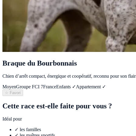
Braque du Bourbonnais
Chien d’arrêt compact, énergique et coopératif, reconnu pour son flair 
Moyen
Groupe FCI
7
France
Enfants ✓
Appartement ✓
☆ Favori
Cette race est-elle faite pour vous ?
Idéal pour
✓
les familles
✓
les maîtres sportifs