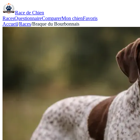
Race de Chien
Races
Questionnaire
Comparer
Mon chien
Favoris
Accueil
/
Races
/
Braque du Bourbonnais