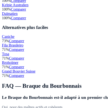
100
%
Comparer
Kelpie Australien
100
%
Comparer
Dalmatien
100
%
Comparer
Alternatives plus faciles
Caniche
73
%
Comparer
Fila Brasileiro
71
%
Comparer
Tosa
71
%
Comparer
Broholmer
71
%
Comparer
Grand Bouvier Suisse
71
%
Comparer
FAQ —
Braque du Bourbonnais
Le Braque du Bourbonnais est-il adapté à un premier ch
Oui, pour des maîtres actifs et cohérents.