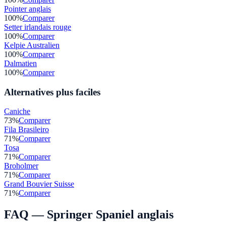
Pointer anglais
100
%
Comparer
Setter irlandais rouge
100
%
Comparer
Kelpie Australien
100
%
Comparer
Dalmatien
100
%
Comparer
Alternatives plus faciles
Caniche
73
%
Comparer
Fila Brasileiro
71
%
Comparer
Tosa
71
%
Comparer
Broholmer
71
%
Comparer
Grand Bouvier Suisse
71
%
Comparer
FAQ —
Springer Spaniel anglais