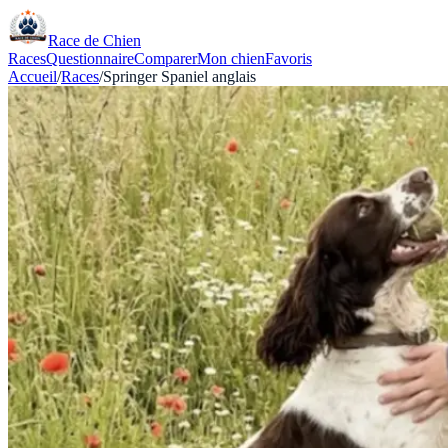
Race de Chien
Races
Questionnaire
Comparer
Mon chien
Favoris
Accueil
/
Races
/
Springer Spaniel anglais