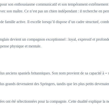
 pour son enthousiasme communicatif et son tempérament extrêmement soc
n avec son maître. Ce n’est pas un chien indépendant : il recherche en pe
e de famille active. Il excelle lorsqu’il dispose d’un cadre structuré, c
anglais devient un compagnon exceptionnel : loyal, expressif et profond
dépense physique et mentale.
s anciens spaniels britanniques. Son nom provient de sa capacité à « spri
plus grands devenaient des Springers, tandis que les plus petits devenaie
nées ont été sélectionnées pour la compagnie. Cette dualité explique la n