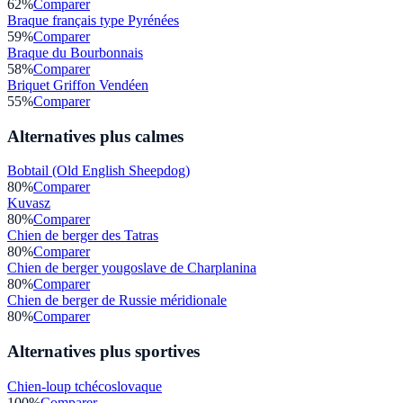
62
%
Comparer
Braque français type Pyrénées
59
%
Comparer
Braque du Bourbonnais
58
%
Comparer
Briquet Griffon Vendéen
55
%
Comparer
Alternatives plus calmes
Bobtail (Old English Sheepdog)
80
%
Comparer
Kuvasz
80
%
Comparer
Chien de berger des Tatras
80
%
Comparer
Chien de berger yougoslave de Charplanina
80
%
Comparer
Chien de berger de Russie méridionale
80
%
Comparer
Alternatives plus sportives
Chien-loup tchécoslovaque
100
%
Comparer