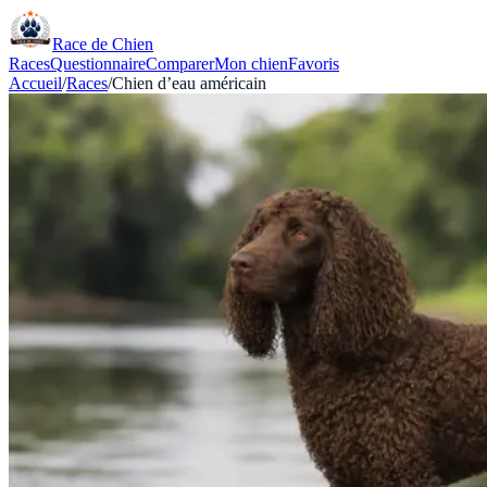
Race de Chien
Races
Questionnaire
Comparer
Mon chien
Favoris
Accueil
/
Races
/
Chien d’eau américain