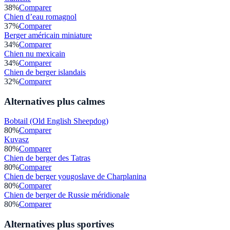
38
%
Comparer
Chien d’eau romagnol
37
%
Comparer
Berger américain miniature
34
%
Comparer
Chien nu mexicain
34
%
Comparer
Chien de berger islandais
32
%
Comparer
Alternatives plus calmes
Bobtail (Old English Sheepdog)
80
%
Comparer
Kuvasz
80
%
Comparer
Chien de berger des Tatras
80
%
Comparer
Chien de berger yougoslave de Charplanina
80
%
Comparer
Chien de berger de Russie méridionale
80
%
Comparer
Alternatives plus sportives