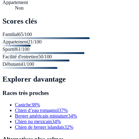
Appartement
Non
Scores clés
Familial
65
/100
Appartement
21
/100
Sportif
61
/100
Facilité d'entretien
50
/100
Débutant
41
/100
Explorer davantage
Races très proches
Caniche
38%
Chien d’eau romagnol
37%
Berger américain miniature
34%
Chien nu mexicain
34%
Chien de berger islandais
32%