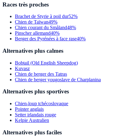
Races très proches
Brachet de Styrie à poil dur
52%
Chien de Taïwan
49%
Chien courant du Småland
48%
Pinscher allemand
40%
Berger des Pyrénées à face rase
40%
Alternatives plus calmes
Bobtail (Old English Sheepdog)
Kuvasz
Chien de berger des Tatras
Chien de berger yougoslave de Charplanina
Alternatives plus sportives
Chien-loup tchécoslovaque
Pointer anglais
Setter irlandais rouge
Kelpie Australien
Alternatives plus faciles