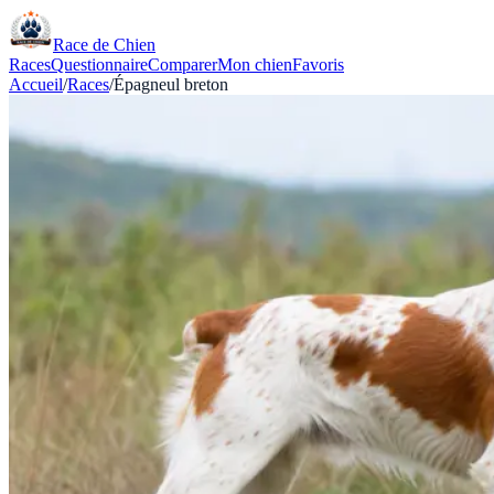
Race de Chien
Races
Questionnaire
Comparer
Mon chien
Favoris
Accueil
/
Races
/
Épagneul breton