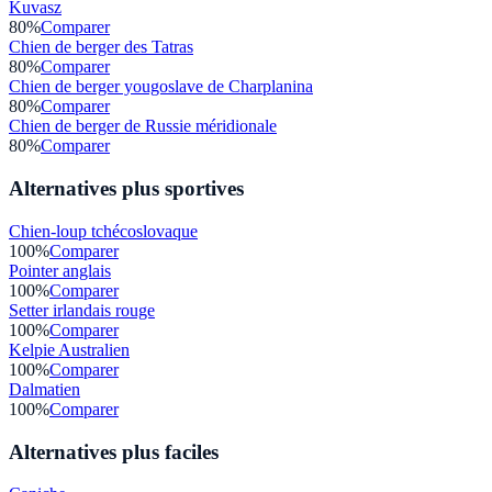
Kuvasz
80
%
Comparer
Chien de berger des Tatras
80
%
Comparer
Chien de berger yougoslave de Charplanina
80
%
Comparer
Chien de berger de Russie méridionale
80
%
Comparer
Alternatives plus sportives
Chien-loup tchécoslovaque
100
%
Comparer
Pointer anglais
100
%
Comparer
Setter irlandais rouge
100
%
Comparer
Kelpie Australien
100
%
Comparer
Dalmatien
100
%
Comparer
Alternatives plus faciles