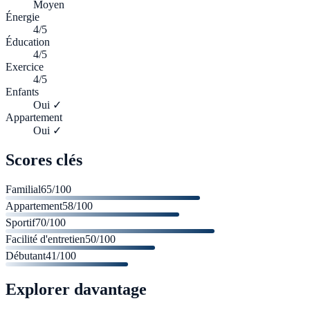
Moyen
Énergie
4/5
Éducation
4/5
Exercice
4/5
Enfants
Oui ✓
Appartement
Oui ✓
Scores clés
Familial
65
/100
Appartement
58
/100
Sportif
70
/100
Facilité d'entretien
50
/100
Débutant
41
/100
Explorer davantage