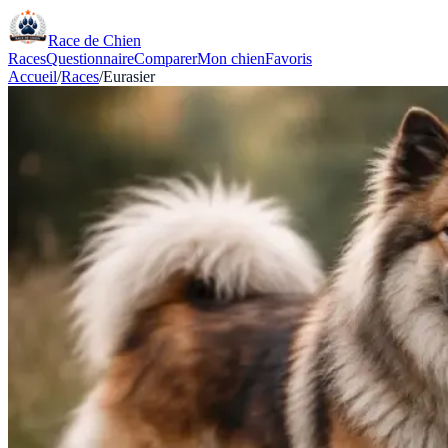
Race de Chien
Races
Questionnaire
Comparer
Mon chien
Favoris
Accueil
/
Races
/
Eurasier