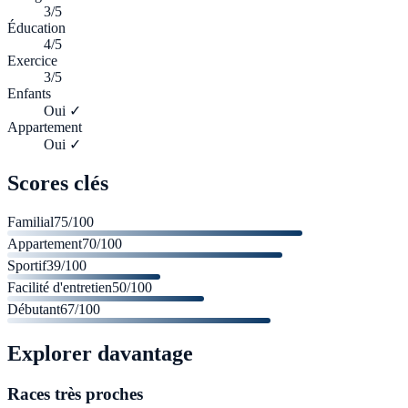
3/5
Éducation
4/5
Exercice
3/5
Enfants
Oui ✓
Appartement
Oui ✓
Scores clés
Familial
75
/100
Appartement
70
/100
Sportif
39
/100
Facilité d'entretien
50
/100
Débutant
67
/100
Explorer davantage
Races très proches