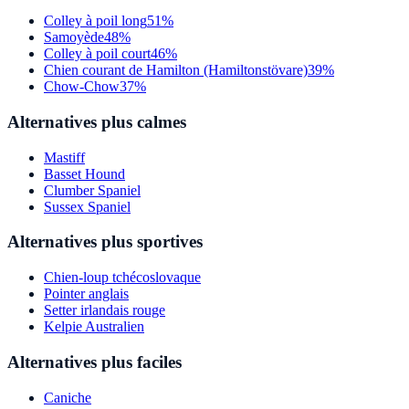
Colley à poil long
51%
Samoyède
48%
Colley à poil court
46%
Chien courant de Hamilton (Hamiltonstövare)
39%
Chow-Chow
37%
Alternatives plus calmes
Mastiff
Basset Hound
Clumber Spaniel
Sussex Spaniel
Alternatives plus sportives
Chien-loup tchécoslovaque
Pointer anglais
Setter irlandais rouge
Kelpie Australien
Alternatives plus faciles
Caniche