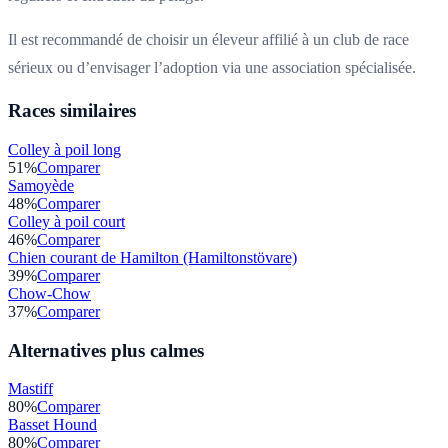
Il est recommandé de choisir un éleveur affilié à un club de race
sérieux ou d’envisager l’adoption via une association spécialisée.
Races similaires
Colley à poil long
51
%
Comparer
Samoyède
48
%
Comparer
Colley à poil court
46
%
Comparer
Chien courant de Hamilton (Hamiltonstövare)
39
%
Comparer
Chow-Chow
37
%
Comparer
Alternatives plus calmes
Mastiff
80
%
Comparer
Basset Hound
80
%
Comparer