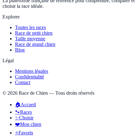
La plateforme française de référence pour comprendre, comparer et
choisir la race idéale.
Explorer
Toutes les races
Race de petit chien
Taille moyenne
Race de grand chien
Blog
Légal
Mentions légales
Confidentialité
Contact
©
2026
Race de Chien — Tous droits réservés
🏠
Accueil
🐾
Races
✨
Choisir
❤️
Mon chien
⭐
Favoris