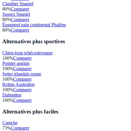
Clumber Spaniel
80
%
Comparer
Sussex Spaniel
80
%
Comparer
Épagneul nain continental Phalène
80
%
Comparer
Alternatives plus sportives
Chien-loup tchécoslovaque
100
%
Comparer
Pointer anglais
100
%
Comparer
Setter irlandais rouge
100
%
Comparer
Kelpie Australien
100
%
Comparer
Dalmatien
100
%
Comparer
Alternatives plus faciles
Caniche
73
%
Comparer