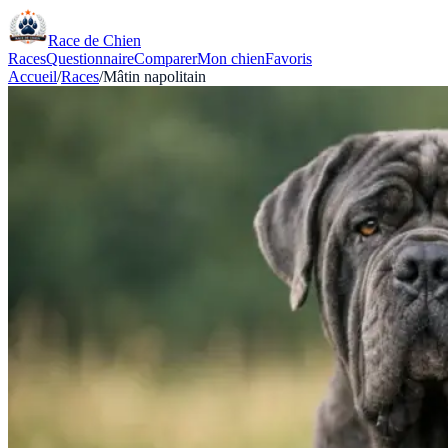
Race de Chien
Races
Questionnaire
Comparer
Mon chien
Favoris
Accueil
/
Races
/
Mâtin napolitain