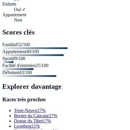
Enfants
Oui ✓
Appartement
Non
Scores clés
Familial
52
/100
Appartement
49
/100
Sportif
9
/100
Facilité d'entretien
25
/100
Débutant
43
/100
Explorer davantage
Races très proches
Terre-Neuve
27%
Berger du Caucase
27%
Dogue du Tibet
17%
Leonberg
11%