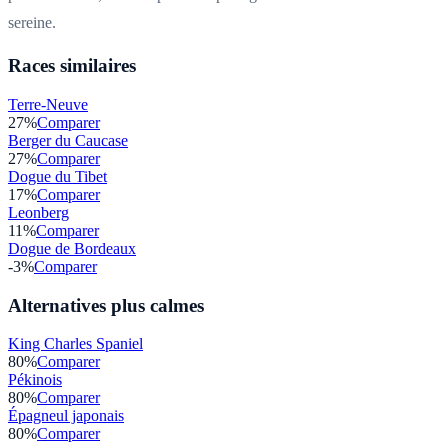
sereine.
Races similaires
Terre-Neuve
27
%
Comparer
Berger du Caucase
27
%
Comparer
Dogue du Tibet
17
%
Comparer
Leonberg
11
%
Comparer
Dogue de Bordeaux
-3
%
Comparer
Alternatives plus calmes
King Charles Spaniel
80
%
Comparer
Pékinois
80
%
Comparer
Épagneul japonais
80
%
Comparer