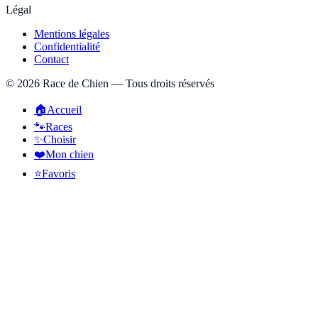
Légal
Mentions légales
Confidentialité
Contact
©
2026
Race de Chien — Tous droits réservés
🏠
Accueil
🐾
Races
✨
Choisir
❤️
Mon chien
⭐
Favoris