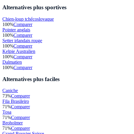
Alternatives plus sportives
Chien-loup tchécoslovaque
100
%
Comparer
Pointer anglais
100
%
Comparer
Setter irlandais rouge
100
%
Comparer
Kelpie Australien
100
%
Comparer
Dalmatien
100
%
Comparer
Alternatives plus faciles
Caniche
73
%
Comparer
Fila Brasileiro
71
%
Comparer
Tosa
71
%
Comparer
Broholmer
71
%
Comparer
Grand Bouvier Suisse