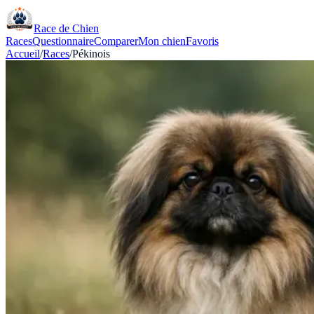
Race de Chien
Races
Questionnaire
Comparer
Mon chien
Favoris
Accueil
/
Races
/
Pékinois