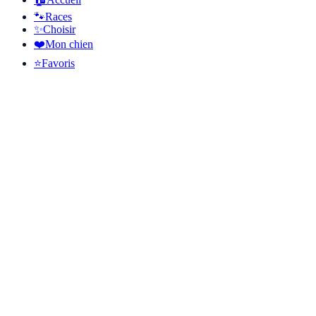
🐾
Races
✨
Choisir
❤️
Mon chien
⭐
Favoris