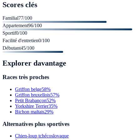
Scores clés
Familial
77
/100
Appartement
96
/100
Sportif
0
/100
Facilité d'entretien
0
/100
Débutant
45
/100
Explorer davantage
Races très proches
Griffon belge
58%
Griffon bruxellois
57%
Petit Brabançon
52%
Yorkshire Terrier
35%
Bichon maltais
29%
Alternatives plus sportives
Chien-loup tchécoslovaque