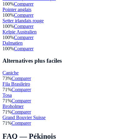
100
%
Comparer
Pointer anglais
100
%
Comparer
Setter irlandais rouge
100
%
Comparer
Kelpie Australien
100
%
Comparer
Dalmatien
100
%
Comparer
Alternatives plus faciles
Caniche
73
%
Comparer
Fila Brasileiro
71
%
Comparer
Tosa
71
%
Comparer
Broholmer
71
%
Comparer
Grand Bouvier Suisse
71
%
Comparer
FAQ —
Pékinois