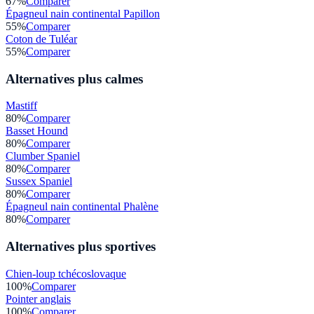
67
%
Comparer
Épagneul nain continental Papillon
55
%
Comparer
Coton de Tuléar
55
%
Comparer
Alternatives plus calmes
Mastiff
80
%
Comparer
Basset Hound
80
%
Comparer
Clumber Spaniel
80
%
Comparer
Sussex Spaniel
80
%
Comparer
Épagneul nain continental Phalène
80
%
Comparer
Alternatives plus sportives
Chien-loup tchécoslovaque
100
%
Comparer
Pointer anglais
100
%
Comparer