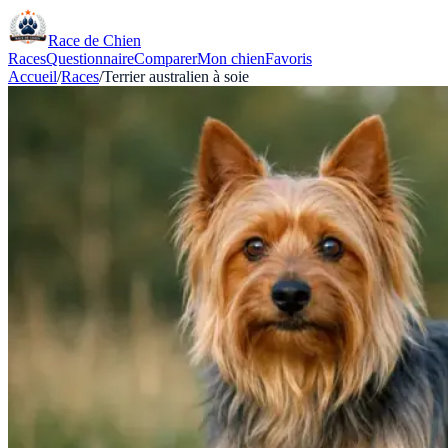
Race de Chien
Races
Questionnaire
Comparer
Mon chien
Favoris
Accueil
/
Races
/
Terrier australien à soie