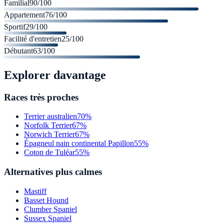
Familial
90
/100
Appartement
76
/100
Sportif
29
/100
Facilité d'entretien
25
/100
Débutant
63
/100
Explorer davantage
Races très proches
Terrier australien
70%
Norfolk Terrier
67%
Norwich Terrier
67%
Épagneul nain continental Papillon
55%
Coton de Tuléar
55%
Alternatives plus calmes
Mastiff
Basset Hound
Clumber Spaniel
Sussex Spaniel