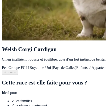
Welsh Corgi Cardigan
Chien intelligent, robuste et équilibré, doté d’un fort instinct de ber
Petit
Groupe FCI
1
Royaume-Uni (Pays de Galles)
Enfants ✓
Appartem
☆ Favori
Cette race est-elle faite pour vous ?
Idéal pour
✓
les familles
✓
la vie en appartement