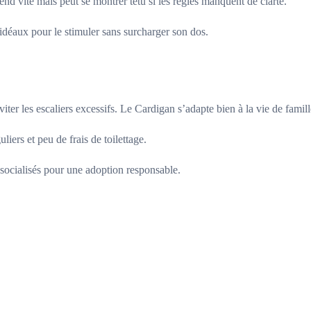
rend vite mais peut se montrer têtu si les règles manquent de clarté.
 idéaux pour le stimuler sans surcharger son dos.
viter les escaliers excessifs. Le Cardigan s’adapte bien à la vie de famill
liers et peu de frais de toilettage.
 socialisés pour une adoption responsable.