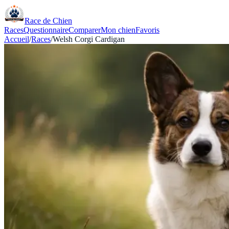
Race de Chien
Races
Questionnaire
Comparer
Mon chien
Favoris
Accueil
/
Races
/
Welsh Corgi Cardigan