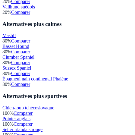
20
%
Comparer
Vallhund suédois
20
%
Comparer
Alternatives plus calmes
Mastiff
80
%
Comparer
Basset Hound
80
%
Comparer
Clumber Spaniel
80
%
Comparer
Sussex Spaniel
80
%
Comparer
Épagneul nain continental Phalène
80
%
Comparer
Alternatives plus sportives
Chien-loup tchécoslovaque
100
%
Comparer
Pointer anglais
100
%
Comparer
Setter irlandais rouge
100
%
Comparer