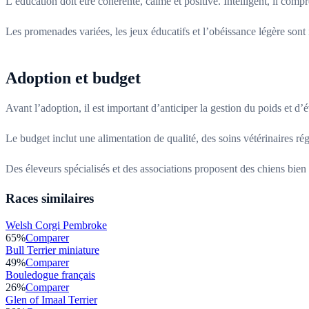
L’éducation doit être cohérente, calme et positive. Intelligent, il comp
Les promenades variées, les jeux éducatifs et l’obéissance légère sont
Adoption et budget
Avant l’adoption, il est important d’anticiper la gestion du poids et d’é
Le budget inclut une alimentation de qualité, des soins vétérinaires régu
Des éleveurs spécialisés et des associations proposent des chiens bien
Races similaires
Welsh Corgi Pembroke
65
%
Comparer
Bull Terrier miniature
49
%
Comparer
Bouledogue français
26
%
Comparer
Glen of Imaal Terrier