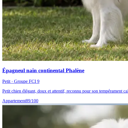
Épagneul nain continental Phalène
Petit
· Groupe FCI
9
Petit chien élégant, doux et attentif, reconnu pour son tempérament cal
Appartement
89
/100