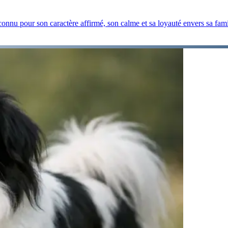
onnu pour son caractère affirmé, son calme et sa loyauté envers sa fami