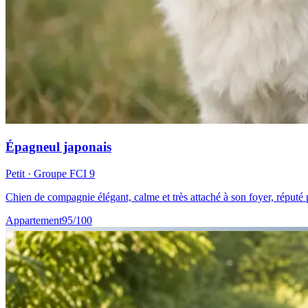
Épagneul japonais
Petit
· Groupe FCI
9
Chien de compagnie élégant, calme et très attaché à son foyer, réputé
Appartement
95
/100