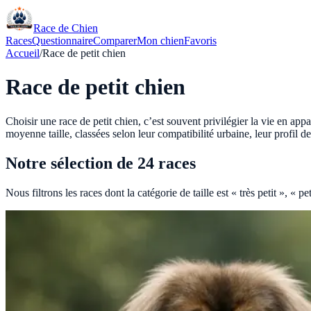
Race de Chien
Races
Questionnaire
Comparer
Mon chien
Favoris
Accueil
/
Race de petit chien
Race de petit chien
Choisir une race de petit chien, c’est souvent privilégier la vie en appa
moyenne taille, classées selon leur compatibilité urbaine, leur profil d
Notre sélection de
24
races
Nous filtrons les races dont la catégorie de taille est « très petit », «