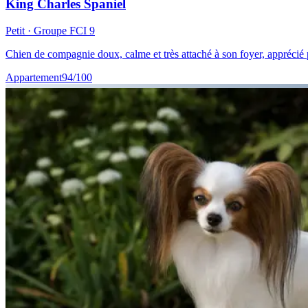
King Charles Spaniel
Petit
· Groupe FCI
9
Chien de compagnie doux, calme et très attaché à son foyer, apprécié 
Appartement
94
/100