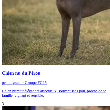
Chien nu du Pérou
petit-a-grand
· Groupe FCI
5
Chien primitif élégant et affectueux, souvent sans poil, proche de sa
famille, vigilant et sensible.
3