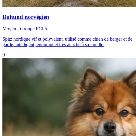
Buhund norvégien
Moyen
· Groupe FCI
5
Spitz nordique vif et polyvalent, utilisé comme chien de berger et de
garde, intelligent, endurant et très attaché à sa famille.
9