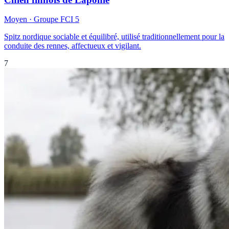
Moyen
· Groupe FCI
5
Spitz nordique sociable et équilibré, utilisé traditionnellement pour la
conduite des rennes, affectueux et vigilant.
7