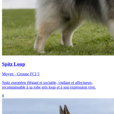
Spitz Loup
Moyen
· Groupe FCI
5
Spitz européen élégant et sociable, vigilant et affectueux,
reconnaissable à sa robe gris loup et à son expression vive.
8