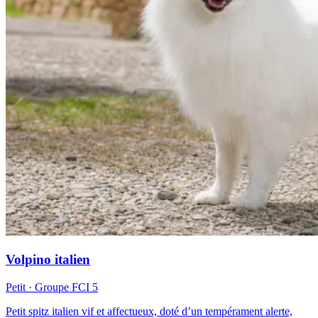
Volpino italien
Petit
· Groupe FCI
5
Petit spitz italien vif et affectueux, doté d’un tempérament alerte,