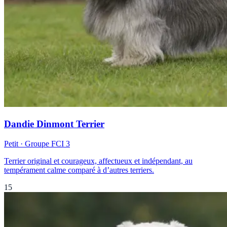
Dandie Dinmont Terrier
Petit
· Groupe FCI
3
Terrier original et courageux, affectueux et indépendant, au
tempérament calme comparé à d’autres terriers.
15