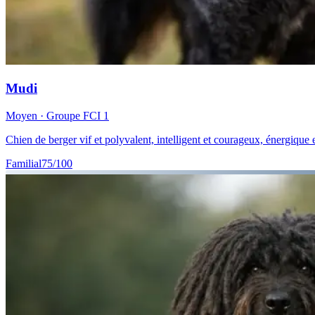
Mudi
Moyen
· Groupe FCI
1
Chien de berger vif et polyvalent, intelligent et courageux, énergique et
Familial
75
/100