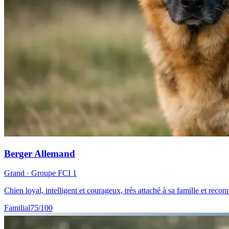
Berger Allemand
Grand
· Groupe FCI
1
Chien loyal, intelligent et courageux, très attaché à sa famille et rec
Familial
75
/100