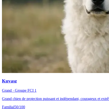
Kuvasz
Grand
· Groupe FCI
1
Grand chien de protection puissant et indépendant, courageux et extrêm
Familial
50
/100