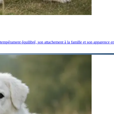
 tempérament équilibré, son attachement à la famille et son apparence 