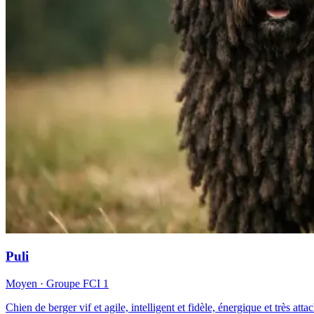
Puli
Moyen
· Groupe FCI
1
Chien de berger vif et agile, intelligent et fidèle, énergique et très atta