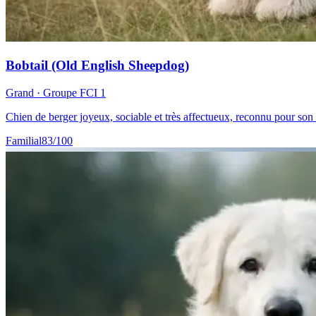
Bobtail (Old English Sheepdog)
Grand
· Groupe FCI
1
Chien de berger joyeux, sociable et très affectueux, reconnu pour son
Familial
83
/100