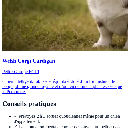
Welsh Corgi Cardigan
Petit
· Groupe FCI
1
Chien intelligent, robuste et équilibré, doté d’un fort instinct de
berger, d’une grande loyauté et d’un tempérament plus réservé que
le Pembroke.
Conseils pratiques
✓
Prévoyez 2 à 3 sorties quotidiennes même pour un chien
d'appartement.
✓
La stimulation mentale compense souvent un petit espace