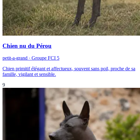
Chien nu du Pérou
petit-a-grand
· Groupe FCI
5
Chien primitif élégant et affectueux, souvent sans poil, proche de sa
famille, vigilant et sensible.
9