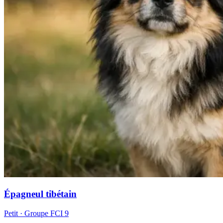
Épagneul tibétain
Petit
· Groupe FCI
9