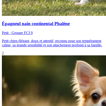
Épagneul nain continental Phalène
Petit
· Groupe FCI
9
Petit chien élégant, doux et attentif, reconnu pour son tempérament
calme, sa grande sensibilité et son attachement profond à sa famille.
2