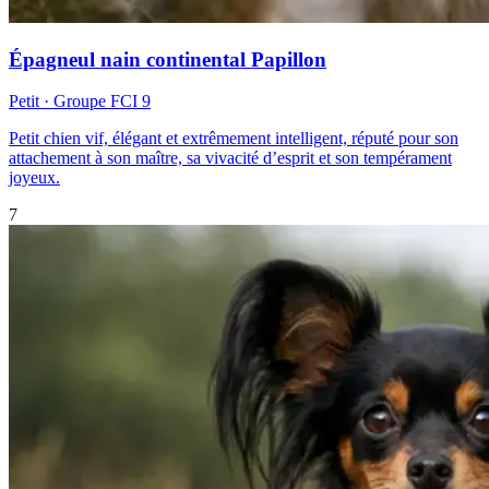
Épagneul nain continental Papillon
Petit
· Groupe FCI
9
Petit chien vif, élégant et extrêmement intelligent, réputé pour son
attachement à son maître, sa vivacité d’esprit et son tempérament
joyeux.
7