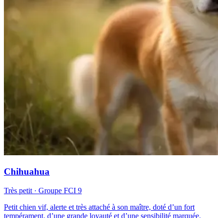
Chihuahua
Très petit
· Groupe FCI
9
Petit chien vif, alerte et très attaché à son maître, doté d’un fort
tempérament, d’une grande loyauté et d’une sensibilité marquée.