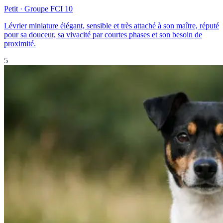
Petit
· Groupe FCI
10
Lévrier miniature élégant, sensible et très attaché à son maître, réputé
pour sa douceur, sa vivacité par courtes phases et son besoin de
proximité.
5