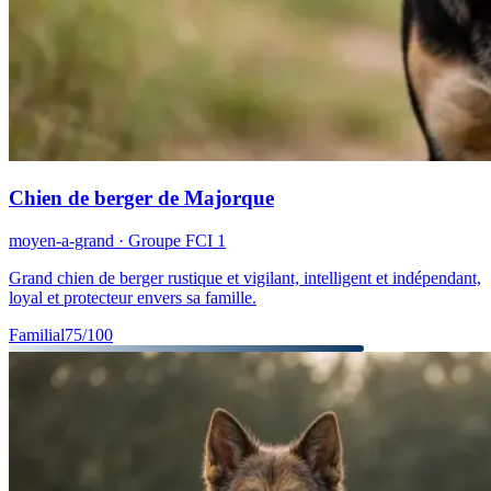
Chien de berger de Majorque
moyen-a-grand
· Groupe FCI
1
Grand chien de berger rustique et vigilant, intelligent et indépendant,
loyal et protecteur envers sa famille.
Familial
75
/100