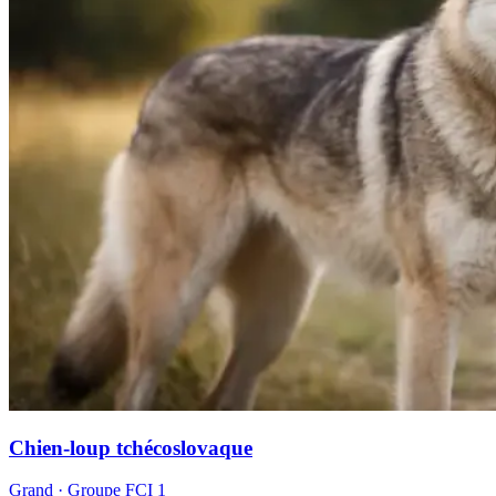
Chien-loup tchécoslovaque
Grand
· Groupe FCI
1