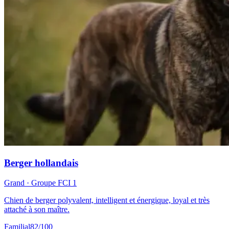
Berger hollandais
Grand
· Groupe FCI
1
Chien de berger polyvalent, intelligent et énergique, loyal et très
attaché à son maître.
Familial
82
/100