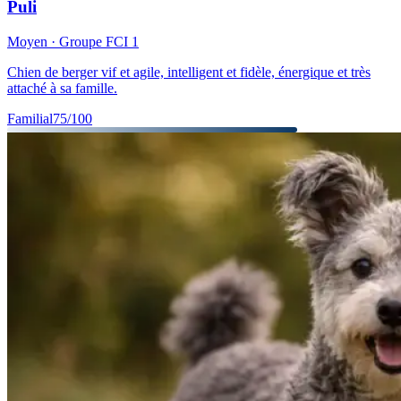
Puli
Moyen
· Groupe FCI
1
Chien de berger vif et agile, intelligent et fidèle, énergique et très
attaché à sa famille.
Familial
75
/100