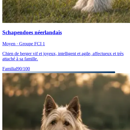
Schapendoes néerlandais
Moyen
· Groupe FCI
1
Chien de berger vif et joyeux, intelligent et agile, affectueux et très
attaché à sa famille.
Familial
90
/100