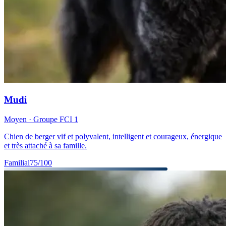
Mudi
Moyen
· Groupe FCI
1
Chien de berger vif et polyvalent, intelligent et courageux, énergique
et très attaché à sa famille.
Familial
75
/100