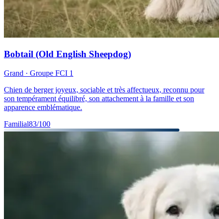
Bobtail (Old English Sheepdog)
Grand
· Groupe FCI
1
Chien de berger joyeux, sociable et très affectueux, reconnu pour
son tempérament équilibré, son attachement à la famille et son
apparence emblématique.
Familial
83
/100