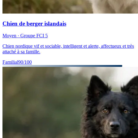
Chien de berger islandais
Moyen
· Groupe FCI
5
Chien nordique vif et sociable, intelligent et alerte, affectueux et très
attaché à sa famille.
Familial
90
/100