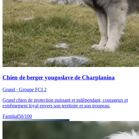
Chien de berger yougoslave de Charplanina
Grand
· Groupe FCI
2
Grand chien de protection puissant et indépendant, courageux et
extrêmement loyal envers son territoire et son troupeau.
Familial
50
/100