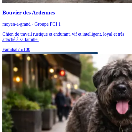
Bouvier des Ardennes
moyen-a-grand
· Groupe FCI
1
Chien de travail rustique et endurant, vif et intelligent, loyal et très
attaché à sa famille.
Familial
75
/100