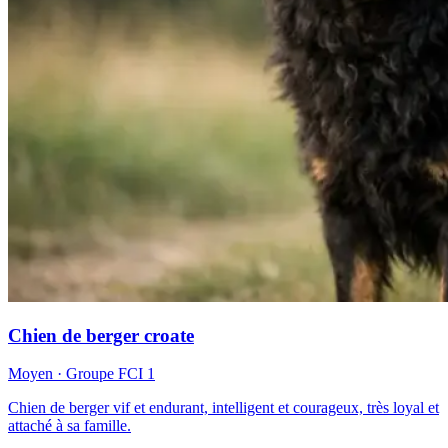
Chien de berger croate
Moyen
· Groupe FCI
1
Chien de berger vif et endurant, intelligent et courageux, très loyal et
attaché à sa famille.