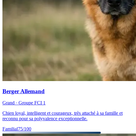
Berger Allemand
Grand
· Groupe FCI
1
Chien loyal, intelligent et courageux, très attaché à sa famille et
reconnu pour sa polyvalence exceptionnelle.
Familial
75
/100