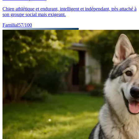
Chien athlétique et endurant, intelligent et indépendant, très attaché à
son groupe social mais exigeant.
Familial
57
/100