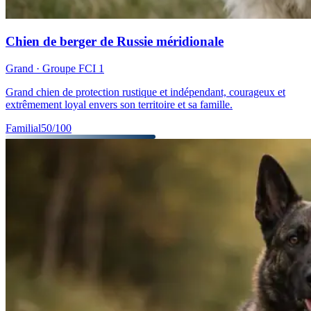
Chien de berger de Russie méridionale
Grand
· Groupe FCI
1
Grand chien de protection rustique et indépendant, courageux et
extrêmement loyal envers son territoire et sa famille.
Familial
50
/100