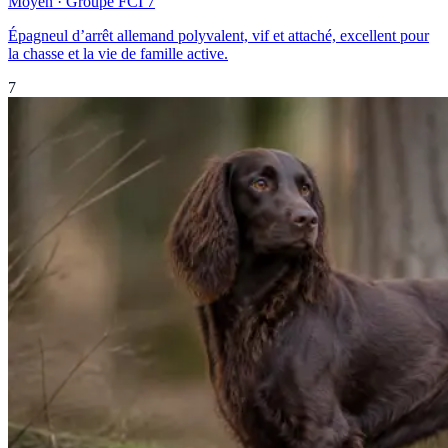
Moyen
· Groupe FCI
7
Épagneul d’arrêt allemand polyvalent, vif et attaché, excellent pour
la chasse et la vie de famille active.
7