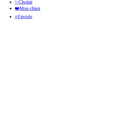
✨
Choisir
❤️
Mon chien
⭐
Favoris