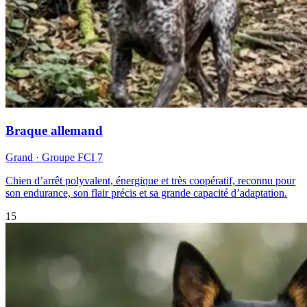
Braque allemand
Grand
· Groupe FCI
7
Chien d’arrêt polyvalent, énergique et très coopératif, reconnu pour
son endurance, son flair précis et sa grande capacité d’adaptation.
15