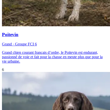
Poitevin
Grand
· Groupe FCI
6
Grand chien courant français d’ordre, le Poitevin est endurant,
passionné de voie et fait pour la chasse en meute plus que pour la
vie urbaine.
6