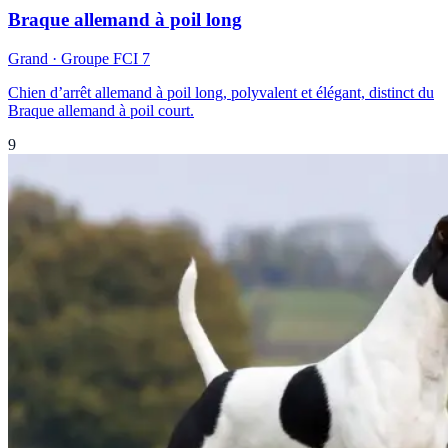
Braque allemand à poil long
Grand
· Groupe FCI
7
Chien d’arrêt allemand à poil long, polyvalent et élégant, distinct du
Braque allemand à poil court.
9