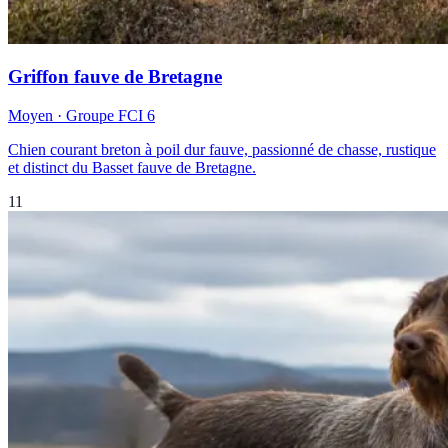
Griffon fauve de Bretagne
Moyen
· Groupe FCI
6
Chien courant breton à poil dur fauve, passionné de chasse, rustique
et distinct du Basset fauve de Bretagne.
11