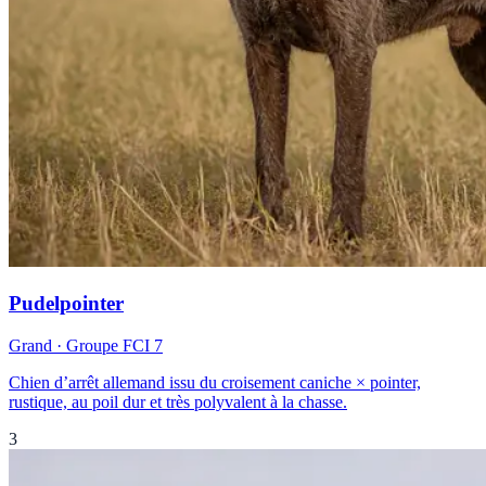
Pudelpointer
Grand
· Groupe FCI
7
Chien d’arrêt allemand issu du croisement caniche × pointer,
rustique, au poil dur et très polyvalent à la chasse.
3