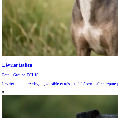
Lévrier italien
Petit
· Groupe FCI
10
Lévrier miniature élégant, sensible et très attaché à son maître, réputé
5