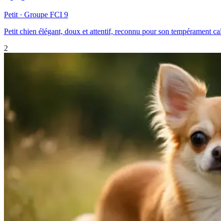
Petit
· Groupe FCI
9
Petit chien élégant, doux et attentif, reconnu pour son tempérament cal
2