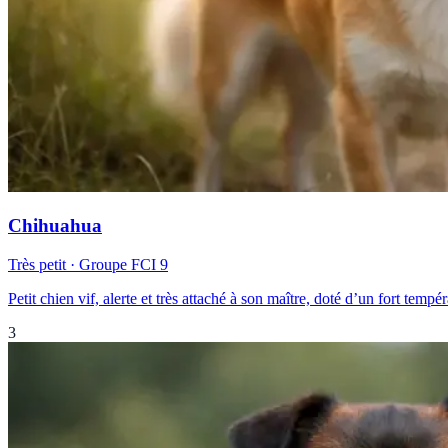
Chihuahua
Très petit
· Groupe FCI
9
Petit chien vif, alerte et très attaché à son maître, doté d’un fort tem
3