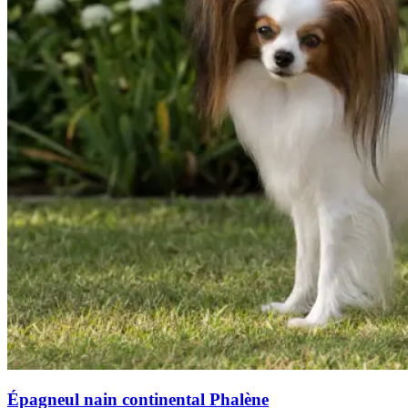
Épagneul nain continental Phalène