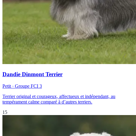
Dandie Dinmont Terrier
Petit
· Groupe FCI
3
Terrier original et courageux, affectueux et indépendant, au
tempérament calme comparé à d’autres terriers.
15