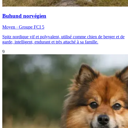
Buhund norvégien
Moyen
· Groupe FCI
5
Spitz nordique vif et polyvalent, utilisé comme chien de berger et de
garde, intelligent, endurant et très attaché à sa famille.
9