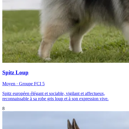
Spitz Loup
Moyen
· Groupe FCI
5
Spitz européen élégant et sociable, vigilant et affectueux,
reconnaissable à sa robe gris loup et à son expression vive.
8