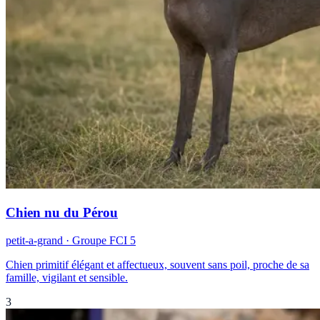
Chien nu du Pérou
petit-a-grand
· Groupe FCI
5
Chien primitif élégant et affectueux, souvent sans poil, proche de sa
famille, vigilant et sensible.
3