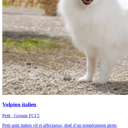
Volpino italien
Petit
· Groupe FCI
5
Petit spitz italien vif et affectueux, doté d’un tempérament alerte,