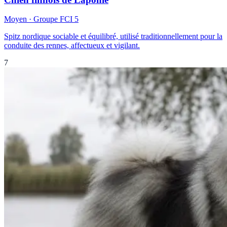
Moyen
· Groupe FCI
5
Spitz nordique sociable et équilibré, utilisé traditionnellement pour la
conduite des rennes, affectueux et vigilant.
7