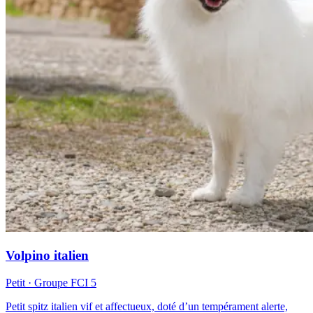
Volpino italien
Petit
· Groupe FCI
5
Petit spitz italien vif et affectueux, doté d’un tempérament alerte,