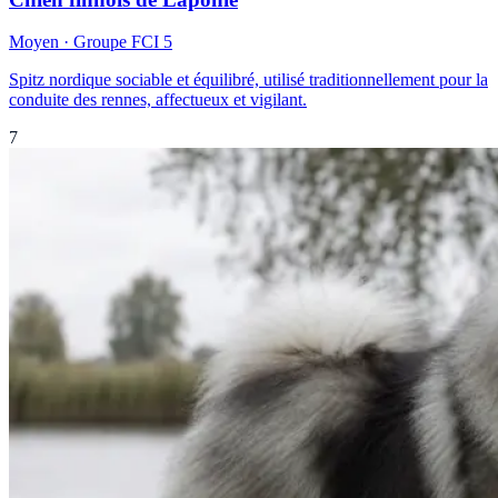
Moyen
· Groupe FCI
5
Spitz nordique sociable et équilibré, utilisé traditionnellement pour la
conduite des rennes, affectueux et vigilant.
7