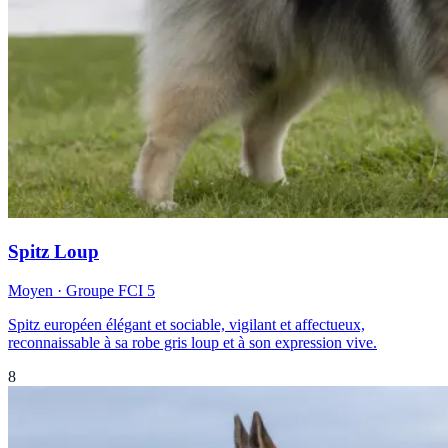
Spitz Loup
Moyen
· Groupe FCI
5
Spitz européen élégant et sociable, vigilant et affectueux,
reconnaissable à sa robe gris loup et à son expression vive.
8