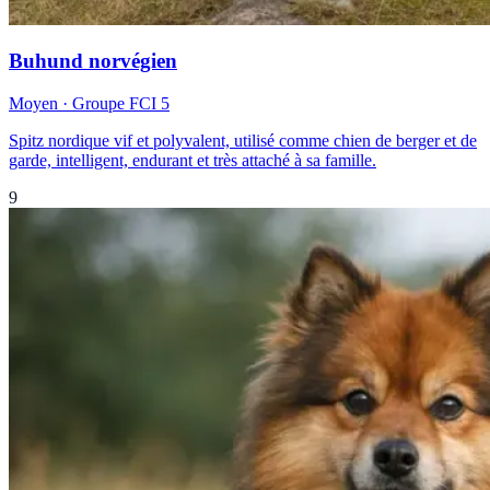
Buhund norvégien
Moyen
· Groupe FCI
5
Spitz nordique vif et polyvalent, utilisé comme chien de berger et de
garde, intelligent, endurant et très attaché à sa famille.
9