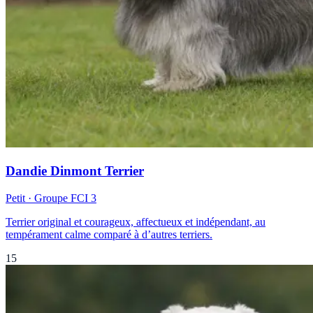
Dandie Dinmont Terrier
Petit
· Groupe FCI
3
Terrier original et courageux, affectueux et indépendant, au
tempérament calme comparé à d’autres terriers.
15