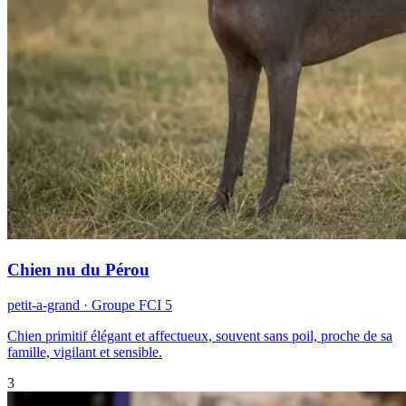
Chien nu du Pérou
petit-a-grand
· Groupe FCI
5
Chien primitif élégant et affectueux, souvent sans poil, proche de sa
famille, vigilant et sensible.
3