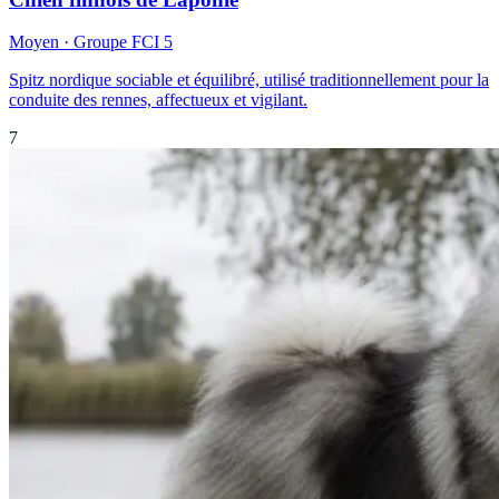
Moyen
· Groupe FCI
5
Spitz nordique sociable et équilibré, utilisé traditionnellement pour la
conduite des rennes, affectueux et vigilant.
7