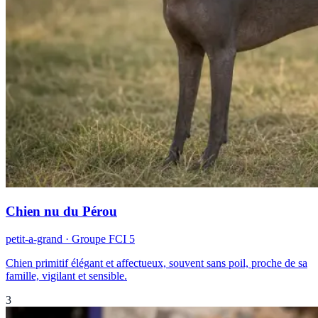
Chien nu du Pérou
petit-a-grand
· Groupe FCI
5
Chien primitif élégant et affectueux, souvent sans poil, proche de sa
famille, vigilant et sensible.
3