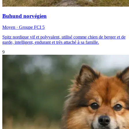
Buhund norvégien
Moyen
· Groupe FCI
5
Spitz nordique vif et polyvalent, utilisé comme chien de berger et de
garde, intelligent, endurant et très attaché à sa famille.
9