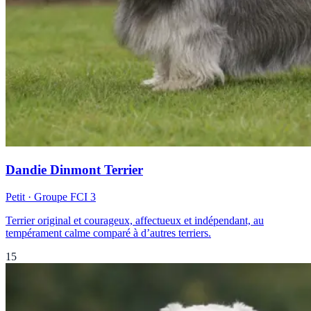
Dandie Dinmont Terrier
Petit
· Groupe FCI
3
Terrier original et courageux, affectueux et indépendant, au
tempérament calme comparé à d’autres terriers.
15