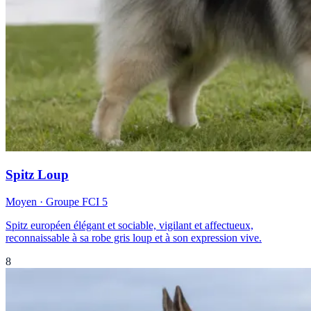
Spitz Loup
Moyen
· Groupe FCI
5
Spitz européen élégant et sociable, vigilant et affectueux,
reconnaissable à sa robe gris loup et à son expression vive.
8