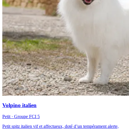
Volpino italien
Petit
· Groupe FCI
5
Petit spitz italien vif et affectueux, doté d’un tempérament alerte,