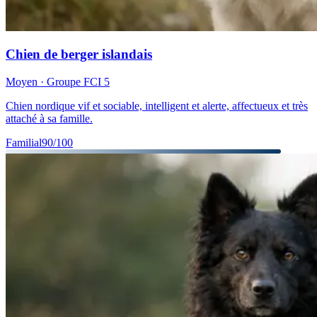
Chien de berger islandais
Moyen
· Groupe FCI
5
Chien nordique vif et sociable, intelligent et alerte, affectueux et très
attaché à sa famille.
Familial
90
/100