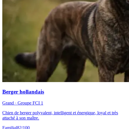
Berger hollandais
Grand
· Groupe FCI
1
Chien de berger polyvalent, intelligent et énergique, loyal et très
attaché à son maître.
Familial
82
/100