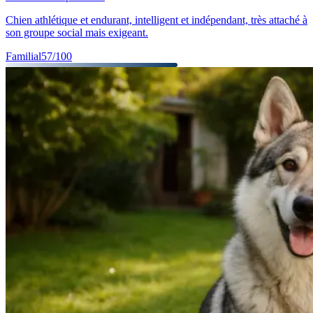
Chien athlétique et endurant, intelligent et indépendant, très attaché à
son groupe social mais exigeant.
Familial
57
/100