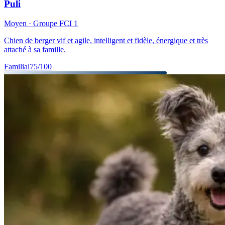
Puli
Moyen
· Groupe FCI
1
Chien de berger vif et agile, intelligent et fidèle, énergique et très
attaché à sa famille.
Familial
75
/100