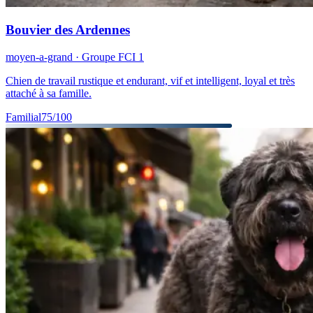
Bouvier des Ardennes
moyen-a-grand
· Groupe FCI
1
Chien de travail rustique et endurant, vif et intelligent, loyal et très
attaché à sa famille.
Familial
75
/100