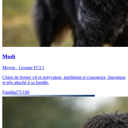
Mudi
Moyen
· Groupe FCI
1
Chien de berger vif et polyvalent, intelligent et courageux, énergique
et très attaché à sa famille.
Familial
75
/100