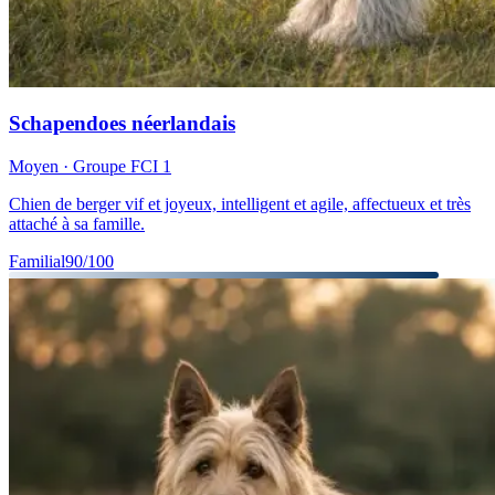
Schapendoes néerlandais
Moyen
· Groupe FCI
1
Chien de berger vif et joyeux, intelligent et agile, affectueux et très
attaché à sa famille.
Familial
90
/100