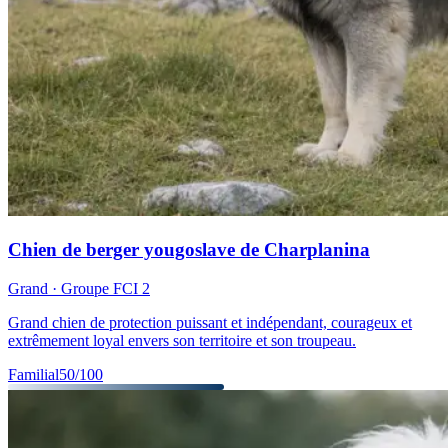
Chien de berger yougoslave de Charplanina
Grand
· Groupe FCI
2
Grand chien de protection puissant et indépendant, courageux et
extrêmement loyal envers son territoire et son troupeau.
Familial
50
/100