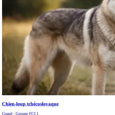
Chien-loup tchécoslovaque
Grand
· Groupe FCI
1