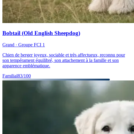
Bobtail (Old English Sheepdog)
Grand
· Groupe FCI
1
Chien de berger joyeux, sociable et très affectueux, reconnu pour
son tempérament équilibré, son attachement à la famille et son
apparence emblématique.
Familial
83
/100