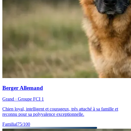
Berger Allemand
Grand
· Groupe FCI
1
Chien loyal, intelligent et courageux, très attaché à sa famille et
reconnu pour sa polyvalence exceptionnelle.
Familial
75
/100