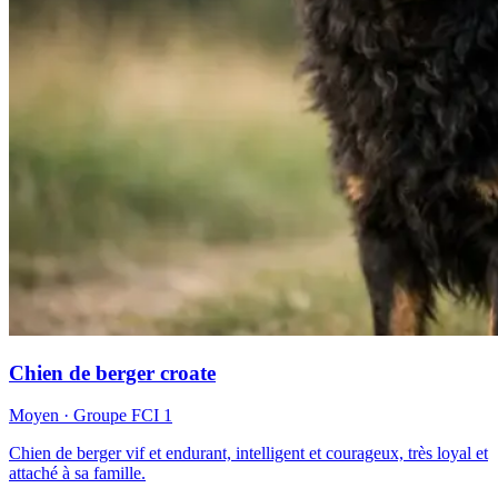
Chien de berger croate
Moyen
· Groupe FCI
1
Chien de berger vif et endurant, intelligent et courageux, très loyal et
attaché à sa famille.