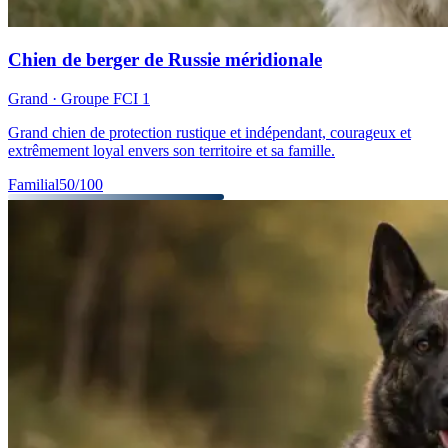
Chien de berger de Russie méridionale
Grand
· Groupe FCI
1
Grand chien de protection rustique et indépendant, courageux et
extrêmement loyal envers son territoire et sa famille.
Familial
50
/100