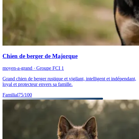
Chien de berger de Majorque
moyen-a-grand
· Groupe FCI
1
Grand chien de berger rustique et vigilant, intelligent et indépendant,
loyal et protecteur envers sa famille.
Familial
75
/100